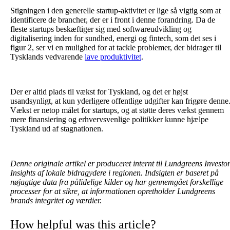
Stigningen i den generelle startup-aktivitet er lige så vigtig som at
identificere de brancher, der er i front i denne forandring. Da de
fleste startups beskæftiger sig med softwareudvikling og
digitalisering inden for sundhed, energi og fintech, som det ses i
figur 2, ser vi en mulighed for at tackle problemer, der bidrager til
Tysklands vedvarende
lave produktivitet
.
Der er altid plads til vækst for Tyskland, og det er højst
usandsynligt, at kun yderligere offentlige udgifter kan frigøre denne
Vækst er netop målet for startups, og at støtte deres vækst gennem
mere finansiering og erhvervsvenlige politikker kunne hjælpe
Tyskland ud af stagnationen.
Denne originale artikel er produceret internt til Lundgreens Investo
Insights af lokale bidragydere i regionen. Indsigten er baseret på
nøjagtige data fra pålidelige kilder og har gennemgået forskellige
processer for at sikre, at informationen opretholder Lundgreens
brands integritet og værdier.
How helpful was this article?