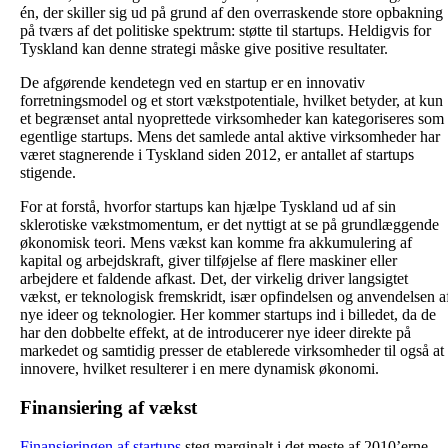
én, der skiller sig ud på grund af den overraskende store opbakning
på tværs af det politiske spektrum: støtte til startups. Heldigvis for
Tyskland kan denne strategi måske give positive resultater.
De afgørende kendetegn ved en startup er en innovativ
forretningsmodel og et stort vækstpotentiale, hvilket betyder, at kun
et begrænset antal nyoprettede virksomheder kan kategoriseres som
egentlige startups. Mens det samlede antal aktive virksomheder har
været stagnerende i Tyskland siden 2012, er antallet af startups
stigende.
For at forstå, hvorfor startups kan hjælpe Tyskland ud af sin
sklerotiske vækstmomentum, er det nyttigt at se på grundlæggende
økonomisk teori. Mens vækst kan komme fra akkumulering af
kapital og arbejdskraft, giver tilføjelse af flere maskiner eller
arbejdere et faldende afkast. Det, der virkelig driver langsigtet
vækst, er teknologisk fremskridt, især opfindelsen og anvendelsen a
nye ideer og teknologier. Her kommer startups ind i billedet, da de
har den dobbelte effekt, at de introducerer nye ideer direkte på
markedet og samtidig presser de etablerede virksomheder til også at
innovere, hvilket resulterer i en mere dynamisk økonomi.
Finansiering af vækst
Finansieringen af startups
steg marginalt i det meste af 2010’erne,