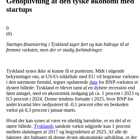
Genoplivning af den tyske økonomi med
startups
0
(
0
)
Startups-finansiering i Tyskland tager fart og kan bidrage til at
fremme væksten, men der er stadig forhindringer.
Tyskland synes ikke at kunne få et pusterum. Midt i stigende
bekymringer om, at USA’s toldaftale med EU vil begrænse væksten
i den nærmeste fremtid, tegner opdaterede
data
for BNP-væksten et
dystert billede: Tyskland er blevet ramt af en dybere recession end
først antaget, med en økonomisk nedgang på ca. 1 procent i 2023 o
0,5 procent i 2024. Denne tendens fortsatte i 2025, hvor BNP for
andet kvartal blev nedjusteret til -0,1 procent efter en beskeden
vækst på 0,3 procent i januar-marts.
Hvad der kan synes at være en uheldig hændelse, er en del af et
større billede.
Tysklands
samlede vækst udgjorde kun 1 procent
mellem slutningen af 2017 og begyndelsen af 2025. Af alle de
faktorer, der bidrager til denne dystre økonomiske udvikling, er der