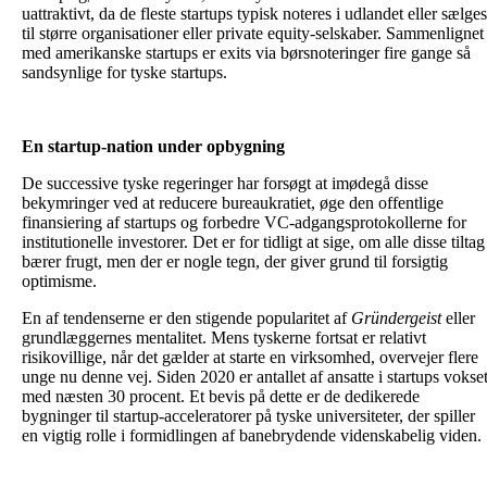
uattraktivt, da de fleste startups typisk noteres i udlandet eller sælges
til større organisationer eller private equity-selskaber. Sammenlignet
med amerikanske startups er exits via børsnoteringer fire gange så
sandsynlige for tyske startups.
En startup-nation under opbygning
De successive tyske regeringer har forsøgt at imødegå disse
bekymringer ved at reducere bureaukratiet, øge den offentlige
finansiering af startups og forbedre VC-adgangsprotokollerne for
institutionelle investorer. Det er for tidligt at sige, om alle disse tiltag
bærer frugt, men der er nogle tegn, der giver grund til forsigtig
optimisme.
En af tendenserne er den stigende popularitet af
Gründergeist
eller
grundlæggernes mentalitet. Mens tyskerne fortsat er relativt
risikovillige, når det gælder at starte en virksomhed, overvejer flere
unge nu denne vej. Siden 2020 er antallet af ansatte i startups vokse
med næsten 30 procent. Et bevis på dette er de dedikerede
bygninger til startup-acceleratorer på tyske universiteter, der spiller
en vigtig rolle i formidlingen af banebrydende videnskabelig viden.