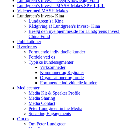
Lundgreen’s Invest – Deep Knowledge Fond
Lundgreen’s Invest – MASH Makes SPV I,II,III
Videoer med MASH Makes
Lundgreen’s Invest– Kina
Lundgreen’s i Kina
Rådgiving af Lundgreen’s Invest– Kina
Besøg den nye hjemmeside for Lundgreens Invest-
China Fund
Publikationer
Hvorfor os
Formuende individuelle kunder
Fordele ved os
Typiske kundesegmenter
Virksomheder
Kommuner og Regioner
Organisationer og fonde
Formuende individuelle kunder
Mediecenter
Media Kit & Speaker Profile
Media Sharing
Media Contact
Peter Lundgreen in the Media
Speaking Engagements
Om os
Om Peter Lundgreen