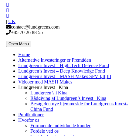
|
UK
contact@lundgreens.com
+45 70 26 88 55
Open Menu
Home
Alternative Investeringer er Fremtiden
Lundgreen’s Invest – High-Tech Defence Fond
Lundgreen’s Invest – Deep Knowledge Fond
Lundgreen’s Invest – MASH Makes SPV I,II,III
Videoer med MASH Makes
Lundgreen’s Invest– Kina
Lundgreen’s i Kina
Rådgiving af Lundgreen’s Invest– Kina
Besøg den nye hjemmeside for Lundgreens Invest-
China Fund
Publikationer
Hvorfor os
Formuende individuelle kunder
Fordele ved os