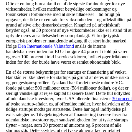
Ofte er en tung bureaukrati en af de største forhindringer for nye
virksomheder, hvilket medfører betydelige omkostninger og
forsinkelser i forbindelse med at sikre tilladelser – tid brugt på
opgaver, der ikke er centrale for virksomheden – og ufleksibilitet på
grund af stive arbejdsmarkedsregler. Knaphed på arbejdskraft
betyder også, at 30 procent af nye virksomheder ikke er i stand til at
opfylde deres ansættelsesbehov som planlagt. Et tredje typisk
europæisk problem er manglende adgang til et stort indre marked.
Ifølge
Den Internationale Valutafond
anslås de interne
handelsbarrierer inden for EU at udgøre 44 procent i told på varer
og over 100 procent i told i servicesektoren, hvilket øger friktionen
inden for det, der burde have været et samlet økonomisk blok.
En af de største bekymringer for startups er finansiering af vækst.
Banklån er ikke ideelle for startups på grund af deres unikke risiko-
og pengestrømsprofiler. Tyskland har for det meste mindre VC-
fonde på under 500 millioner euro (584 millioner dollar), og det er
særligt vanskeligt at rejse kapital til senere faser. Dette hul udfyldes
af udenlandske investorer, hvor USA allerede finansierer
30 procent
af tyske startup-aftaler, og af offentlige midler, hvor halvdelen af de
tidlige startups modtager statsstøtte. Dette har også indflydelse på
exitstrategierne. Tilvejebringelsen af finansiering i senere faser fra
udenlandske investorer øger sandsynligheden for, at tyske startups
flytter – noget, som 30 procent af unicorns og 6 procent af alle
startups gør. Dette skyldes, at det tyske aktiemarked er relativt