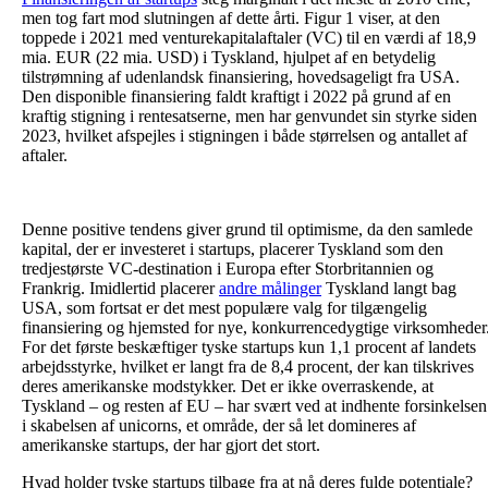
men tog fart mod slutningen af dette årti. Figur 1 viser, at den
toppede i 2021 med venturekapitalaftaler (VC) til en værdi af 18,9
mia. EUR (22 mia. USD) i Tyskland, hjulpet af en betydelig
tilstrømning af udenlandsk finansiering, hovedsageligt fra USA.
Den disponible finansiering faldt kraftigt i 2022 på grund af en
kraftig stigning i rentesatserne, men har genvundet sin styrke siden
2023, hvilket afspejles i stigningen i både størrelsen og antallet af
aftaler.
Denne positive tendens giver grund til optimisme, da den samlede
kapital, der er investeret i startups, placerer Tyskland som den
tredjestørste VC-destination i Europa efter Storbritannien og
Frankrig. Imidlertid placerer
andre målinger
Tyskland langt bag
USA, som fortsat er det mest populære valg for tilgængelig
finansiering og hjemsted for nye, konkurrencedygtige virksomheder
For det første beskæftiger tyske startups kun 1,1 procent af landets
arbejdsstyrke, hvilket er langt fra de 8,4 procent, der kan tilskrives
deres amerikanske modstykker. Det er ikke overraskende, at
Tyskland – og resten af EU – har svært ved at indhente forsinkelsen
i skabelsen af unicorns, et område, der så let domineres af
amerikanske startups, der har gjort det stort.
Hvad holder tyske startups tilbage fra at nå deres fulde potentiale?