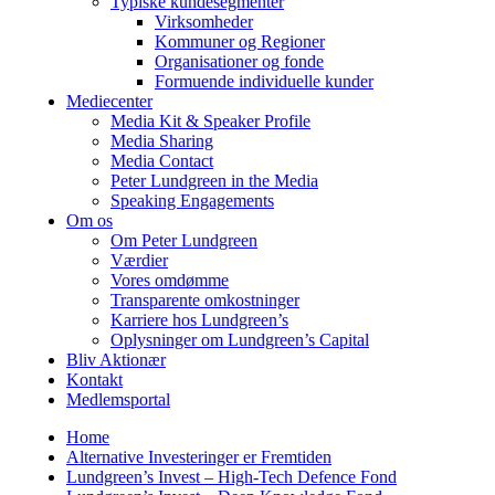
Typiske kundesegmenter
Virksomheder
Kommuner og Regioner
Organisationer og fonde
Formuende individuelle kunder
Mediecenter
Media Kit & Speaker Profile
Media Sharing
Media Contact
Peter Lundgreen in the Media
Speaking Engagements
Om os
Om Peter Lundgreen
Værdier
Vores omdømme
Transparente omkostninger
Karriere hos Lundgreen’s
Oplysninger om Lundgreen’s Capital
Bliv Aktionær
Kontakt
Medlemsportal
Home
Alternative Investeringer er Fremtiden
Lundgreen’s Invest – High-Tech Defence Fond