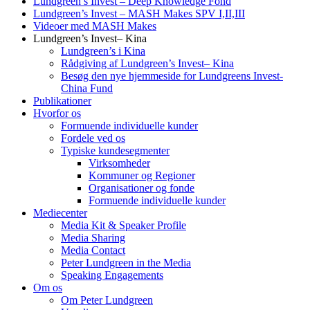
Lundgreen’s Invest – Deep Knowledge Fond
Lundgreen’s Invest – MASH Makes SPV I,II,III
Videoer med MASH Makes
Lundgreen’s Invest– Kina
Lundgreen’s i Kina
Rådgiving af Lundgreen’s Invest– Kina
Besøg den nye hjemmeside for Lundgreens Invest-
China Fund
Publikationer
Hvorfor os
Formuende individuelle kunder
Fordele ved os
Typiske kundesegmenter
Virksomheder
Kommuner og Regioner
Organisationer og fonde
Formuende individuelle kunder
Mediecenter
Media Kit & Speaker Profile
Media Sharing
Media Contact
Peter Lundgreen in the Media
Speaking Engagements
Om os
Om Peter Lundgreen