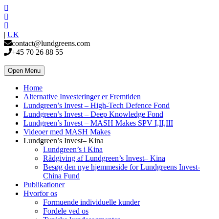
|
UK
contact@lundgreens.com
+45 70 26 88 55
Open Menu
Home
Alternative Investeringer er Fremtiden
Lundgreen’s Invest – High-Tech Defence Fond
Lundgreen’s Invest – Deep Knowledge Fond
Lundgreen’s Invest – MASH Makes SPV I,II,III
Videoer med MASH Makes
Lundgreen’s Invest– Kina
Lundgreen’s i Kina
Rådgiving af Lundgreen’s Invest– Kina
Besøg den nye hjemmeside for Lundgreens Invest-
China Fund
Publikationer
Hvorfor os
Formuende individuelle kunder
Fordele ved os