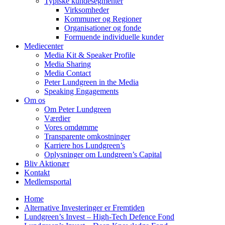
Typiske kundesegmenter
Virksomheder
Kommuner og Regioner
Organisationer og fonde
Formuende individuelle kunder
Mediecenter
Media Kit & Speaker Profile
Media Sharing
Media Contact
Peter Lundgreen in the Media
Speaking Engagements
Om os
Om Peter Lundgreen
Værdier
Vores omdømme
Transparente omkostninger
Karriere hos Lundgreen’s
Oplysninger om Lundgreen’s Capital
Bliv Aktionær
Kontakt
Medlemsportal
Home
Alternative Investeringer er Fremtiden
Lundgreen’s Invest – High-Tech Defence Fond