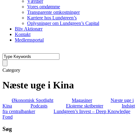
Værdier
Vores omdømme
Transparente omkostninger
Karriere hos Lundgreen’s
Oplysninger om Lundgreen’s Capital
Bliv Aktionær
Kontakt
Medlemsportal
Category
Næste uge i Kina
Økonomisk Spotlight
Magasiner
Næste uge i
Kina
Podcasts
Eksterne skribenter
Indsigt
fra centralbanker
Lundgreen’s Invest – Deep Knowledge
Fond
Søg