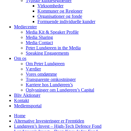
Typiske kundesegmenter
Virksomheder
Kommuner og Regioner
Organisationer og fonde
Formuende individuelle kunder
Mediecenter
Media Kit & Speaker Profile
Media Sharing
Media Contact
Peter Lundgreen in the Media
Speaking Engagements
Om os
Om Peter Lundgreen
Værdier
Vores omdømme
Transparente omkostninger
Karriere hos Lundgreen’s
Oplysninger om Lundgreen’s Capital
Bliv Aktionær
Kontakt
Medlemsportal
Home
Alternative Investeringer er Fremtiden
Lundgreen’s Invest – High-Tech Defence Fond