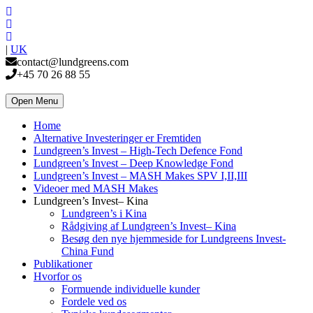
|
UK
contact@lundgreens.com
+45 70 26 88 55
Open Menu
Home
Alternative Investeringer er Fremtiden
Lundgreen’s Invest – High-Tech Defence Fond
Lundgreen’s Invest – Deep Knowledge Fond
Lundgreen’s Invest – MASH Makes SPV I,II,III
Videoer med MASH Makes
Lundgreen’s Invest– Kina
Lundgreen’s i Kina
Rådgiving af Lundgreen’s Invest– Kina
Besøg den nye hjemmeside for Lundgreens Invest-
China Fund
Publikationer
Hvorfor os
Formuende individuelle kunder
Fordele ved os