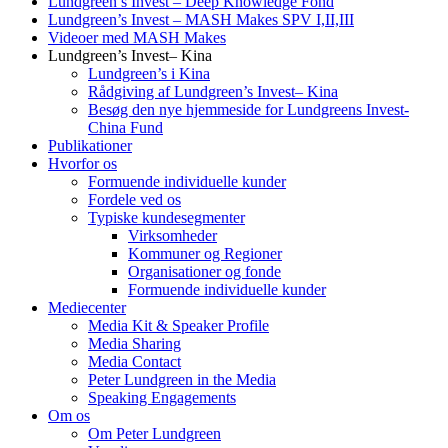
Lundgreen’s Invest – Deep Knowledge Fond
Lundgreen’s Invest – MASH Makes SPV I,II,III
Videoer med MASH Makes
Lundgreen’s Invest– Kina
Lundgreen’s i Kina
Rådgiving af Lundgreen’s Invest– Kina
Besøg den nye hjemmeside for Lundgreens Invest-
China Fund
Publikationer
Hvorfor os
Formuende individuelle kunder
Fordele ved os
Typiske kundesegmenter
Virksomheder
Kommuner og Regioner
Organisationer og fonde
Formuende individuelle kunder
Mediecenter
Media Kit & Speaker Profile
Media Sharing
Media Contact
Peter Lundgreen in the Media
Speaking Engagements
Om os
Om Peter Lundgreen