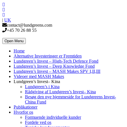
|
UK
contact@lundgreens.com
+45 70 26 88 55
Open Menu
Home
Alternative Investeringer er Fremtiden
Lundgreen’s Invest – High-Tech Defence Fond
Lundgreen’s Invest – Deep Knowledge Fond
Lundgreen’s Invest – MASH Makes SPV I,II,III
Videoer med MASH Makes
Lundgreen’s Invest– Kina
Lundgreen’s i Kina
Rådgiving af Lundgreen’s Invest– Kina
Besøg den nye hjemmeside for Lundgreens Invest-
China Fund
Publikationer
Hvorfor os
Formuende individuelle kunder
Fordele ved os