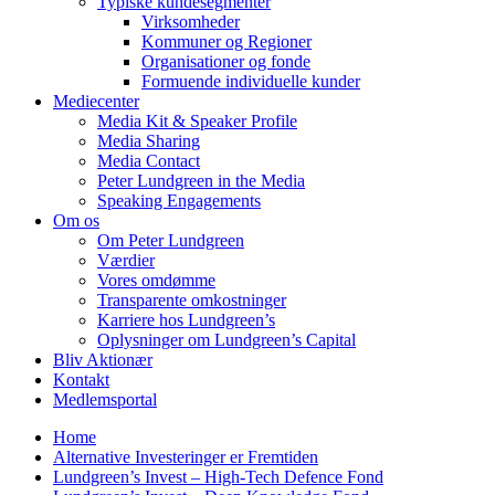
Typiske kundesegmenter
Virksomheder
Kommuner og Regioner
Organisationer og fonde
Formuende individuelle kunder
Mediecenter
Media Kit & Speaker Profile
Media Sharing
Media Contact
Peter Lundgreen in the Media
Speaking Engagements
Om os
Om Peter Lundgreen
Værdier
Vores omdømme
Transparente omkostninger
Karriere hos Lundgreen’s
Oplysninger om Lundgreen’s Capital
Bliv Aktionær
Kontakt
Medlemsportal
Home
Alternative Investeringer er Fremtiden
Lundgreen’s Invest – High-Tech Defence Fond