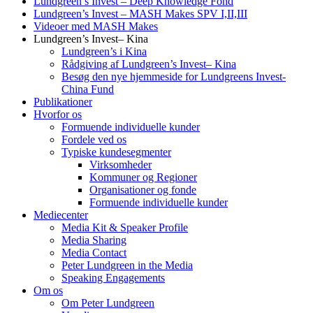
Lundgreen’s Invest – Deep Knowledge Fond
Lundgreen’s Invest – MASH Makes SPV I,II,III
Videoer med MASH Makes
Lundgreen’s Invest– Kina
Lundgreen’s i Kina
Rådgiving af Lundgreen’s Invest– Kina
Besøg den nye hjemmeside for Lundgreens Invest-
China Fund
Publikationer
Hvorfor os
Formuende individuelle kunder
Fordele ved os
Typiske kundesegmenter
Virksomheder
Kommuner og Regioner
Organisationer og fonde
Formuende individuelle kunder
Mediecenter
Media Kit & Speaker Profile
Media Sharing
Media Contact
Peter Lundgreen in the Media
Speaking Engagements
Om os
Om Peter Lundgreen