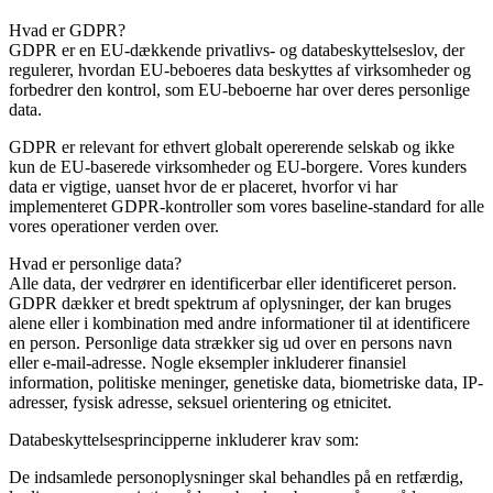
Hvad er GDPR?
GDPR er en EU-dækkende privatlivs- og databeskyttelseslov, der
regulerer, hvordan EU-beboeres data beskyttes af virksomheder og
forbedrer den kontrol, som EU-beboerne har over deres personlige
data.
GDPR er relevant for ethvert globalt opererende selskab og ikke
kun de EU-baserede virksomheder og EU-borgere. Vores kunders
data er vigtige, uanset hvor de er placeret, hvorfor vi har
implementeret GDPR-kontroller som vores baseline-standard for alle
vores operationer verden over.
Hvad er personlige data?
Alle data, der vedrører en identificerbar eller identificeret person.
GDPR dækker et bredt spektrum af oplysninger, der kan bruges
alene eller i kombination med andre informationer til at identificere
en person. Personlige data strækker sig ud over en persons navn
eller e-mail-adresse. Nogle eksempler inkluderer finansiel
information, politiske meninger, genetiske data, biometriske data, IP-
adresser, fysisk adresse, seksuel orientering og etnicitet.
Databeskyttelsesprincipperne inkluderer krav som:
De indsamlede personoplysninger skal behandles på en retfærdig,