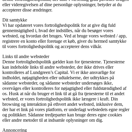
eller videregivelsen af ​​dine personlige oplysninger, betyder at du
accepterer disse ændringer.
Dit samtykke
Vi har opdateret vores fortrolighedspolitik for at give dig fuld
gennemsigtighed i, hvad der indstilles, når du besøger vores
websted, og hvordan det bruges. Ved at bruge vores websted / app,
registrere en konto eller foretage et køb, giver du hermed samtykke
til vores fortrolighedspolitik og accepterer dens vilkår.
Links til andre websteder
Denne fortrolighedspolitik gælder kun for tjenesterne. Tjenesterne
kan indeholde links til andre websteder, der ikke drives eller
kontrolleres af Lundgreen’s Capital. Vi er ikke ansvarlige for
indholdet, nøjagtigheden eller udtalelserne, der udtrykkes på
sådanne websteder, og sådanne websteder undersøges ikke,
overvåges eller kontrolleres for nøjagtighed eller fuldstændighed af
os. Husk at når du bruger et link til at gå fra tjenesterne til et andet
websted, er vores fortrolighedspolitik ikke længere i kraft. Din
browsing og interaktion på ethvert andet websted, inklusive dem,
der har et link på vores platform, er underlagt webstedets egne regler
og politikker. Sådanne tredjeparter kan bruge deres egne cookies
eller andre metoder til at indsamle oplysninger om dig.
Annoncering