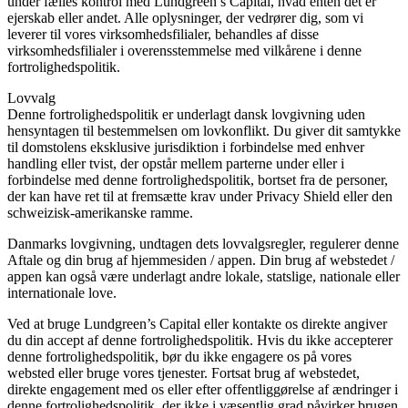
under fælles kontrol med Lundgreen’s Capital, hvad enten det er
ejerskab eller andet. Alle oplysninger, der vedrører dig, som vi
leverer til vores virksomhedsfilialer, behandles af disse
virksomhedsfilialer i overensstemmelse med vilkårene i denne
fortrolighedspolitik.
Lovvalg
Denne fortrolighedspolitik er underlagt dansk lovgivning uden
hensyntagen til bestemmelsen om lovkonflikt. Du giver dit samtykke
til domstolens eksklusive jurisdiktion i forbindelse med enhver
handling eller tvist, der opstår mellem parterne under eller i
forbindelse med denne fortrolighedspolitik, bortset fra de personer,
der kan have ret til at fremsætte krav under Privacy Shield eller den
schweizisk-amerikanske ramme.
Danmarks lovgivning, undtagen dets lovvalgsregler, regulerer denne
Aftale og din brug af hjemmesiden / appen. Din brug af webstedet /
appen kan også være underlagt andre lokale, statslige, nationale eller
internationale love.
Ved at bruge Lundgreen’s Capital eller kontakte os direkte angiver
du din accept af denne fortrolighedspolitik. Hvis du ikke accepterer
denne fortrolighedspolitik, bør du ikke engagere os på vores
websted eller bruge vores tjenester. Fortsat brug af webstedet,
direkte engagement med os eller efter offentliggørelse af ændringer i
denne fortrolighedspolitik, der ikke i væsentlig grad påvirker brugen