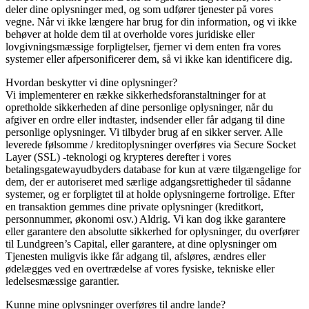
deler dine oplysninger med, og som udfører tjenester på vores
vegne. Når vi ikke længere har brug for din information, og vi ikke
behøver at holde dem til at overholde vores juridiske eller
lovgivningsmæssige forpligtelser, fjerner vi dem enten fra vores
systemer eller afpersonificerer dem, så vi ikke kan identificere dig.
Hvordan beskytter vi dine oplysninger?
Vi implementerer en række sikkerhedsforanstaltninger for at
opretholde sikkerheden af ​​dine personlige oplysninger, når du
afgiver en ordre eller indtaster, indsender eller får adgang til dine
personlige oplysninger. Vi tilbyder brug af en sikker server. Alle
leverede følsomme / kreditoplysninger overføres via Secure Socket
Layer (SSL) -teknologi og krypteres derefter i vores
betalingsgatewayudbyders database for kun at være tilgængelige for
dem, der er autoriseret med særlige adgangsrettigheder til sådanne
systemer, og er forpligtet til at holde oplysningerne fortrolige. Efter
en transaktion gemmes dine private oplysninger (kreditkort,
personnummer, økonomi osv.) Aldrig. Vi kan dog ikke garantere
eller garantere den absolutte sikkerhed for oplysninger, du overfører
til Lundgreen’s Capital, eller garantere, at dine oplysninger om
Tjenesten muligvis ikke får adgang til, afsløres, ændres eller
ødelægges ved en overtrædelse af vores fysiske, tekniske eller
ledelsesmæssige garantier.
Kunne mine oplysninger overføres til andre lande?