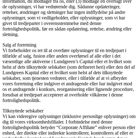
information, du modtager fra os, eller (3) modtage en oversigt over
de oplysninger, vi har vedrørende dig. Sådanne opdateringer,
rettelser, ændringer og sletninger har ingen indflydelse på andre
oplysninger, som vi vedligeholder, eller oplysninger, som vi har
givet til tredjeparter i overensstemmelse med denne
fortrolighedspolitik, før en sådan opdatering, rettelse, ændring eller
sletning.
Salg af forretning
Vi forbeholder os ret til at overføre oplysninger til en tredjepart i
tilfælde af salg, fusion eller anden overførsel af alle eller i det
væsentlige alle aktiverne i Lundgreen’s Capital eller et hvilket som
helst af dets tilknyttede selskaber (som defineret heri) eller den del af
Lundgreen Kapital eller et hvilket som helst af dets tilknyttede
selskaber, som tjenesten vedrører, eller i tilfælde af at vi afbryder
vores forretning eller indgiver et andragende eller har indgivet mod
os et andragende i konkurs, reorganisering eller lignende procedure,
forudsat at tredjepart accepterer at overholde vilkårene i denne
fortrolighedspolitik.
Tilknyttede selskaber
Vi kan videregive oplysninger (inklusive personlige oplysninger) om
dig til vores virksomhedsfilialer. I forbindelse med denne
fortrolighedspolitik betyder “Corporate Affiliate” enhver person eller
enhed, der direkte eller indirekte kontrollerer, kontrolleres af eller er