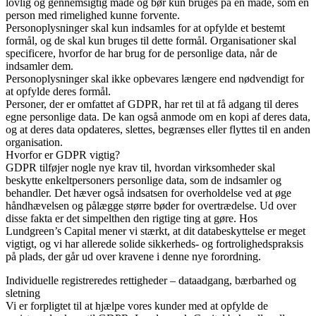
lovlig og gennemsigtig måde og bør kun bruges på en måde, som en
person med rimelighed kunne forvente.
Personoplysninger skal kun indsamles for at opfylde et bestemt
formål, og de skal kun bruges til dette formål. Organisationer skal
specificere, hvorfor de har brug for de personlige data, når de
indsamler dem.
Personoplysninger skal ikke opbevares længere end nødvendigt for
at opfylde deres formål.
Personer, der er omfattet af GDPR, har ret til at få adgang til deres
egne personlige data. De kan også anmode om en kopi af deres data,
og at deres data opdateres, slettes, begrænses eller flyttes til en anden
organisation.
Hvorfor er GDPR vigtig?
GDPR tilføjer nogle nye krav til, hvordan virksomheder skal
beskytte enkeltpersoners personlige data, som de indsamler og
behandler. Det hæver også indsatsen for overholdelse ved at øge
håndhævelsen og pålægge større bøder for overtrædelse. Ud over
disse fakta er det simpelthen den rigtige ting at gøre. Hos
Lundgreen’s Capital mener vi stærkt, at dit databeskyttelse er meget
vigtigt, og vi har allerede solide sikkerheds- og fortrolighedspraksis
på plads, der går ud over kravene i denne nye forordning.
Individuelle registreredes rettigheder – dataadgang, bærbarhed og
sletning
Vi er forpligtet til at hjælpe vores kunder med at opfylde de