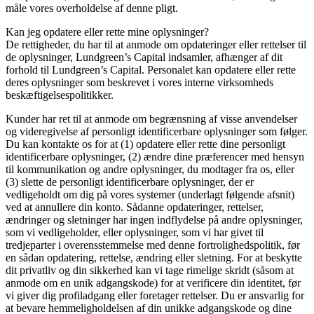
måle vores overholdelse af denne pligt.
Kan jeg opdatere eller rette mine oplysninger?
De rettigheder, du har til at anmode om opdateringer eller rettelser til
de oplysninger, Lundgreen’s Capital indsamler, afhænger af dit
forhold til Lundgreen’s Capital. Personalet kan opdatere eller rette
deres oplysninger som beskrevet i vores interne virksomheds
beskæftigelsespolitikker.
Kunder har ret til at anmode om begrænsning af visse anvendelser
og videregivelse af personligt identificerbare oplysninger som følger.
Du kan kontakte os for at (1) opdatere eller rette dine personligt
identificerbare oplysninger, (2) ændre dine præferencer med hensyn
til kommunikation og andre oplysninger, du modtager fra os, eller
(3) slette de personligt identificerbare oplysninger, der er
vedligeholdt om dig på vores systemer (underlagt følgende afsnit)
ved at annullere din konto. Sådanne opdateringer, rettelser,
ændringer og sletninger har ingen indflydelse på andre oplysninger,
som vi vedligeholder, eller oplysninger, som vi har givet til
tredjeparter i overensstemmelse med denne fortrolighedspolitik, før
en sådan opdatering, rettelse, ændring eller sletning. For at beskytte
dit privatliv og din sikkerhed kan vi tage rimelige skridt (såsom at
anmode om en unik adgangskode) for at verificere din identitet, før
vi giver dig profiladgang eller foretager rettelser. Du er ansvarlig for
at bevare hemmeligholdelsen af ​​din unikke adgangskode og dine