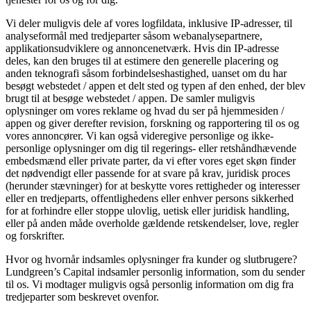
Vi deler muligvis dele af vores logfildata, inklusive IP-adresser, til
analyseformål med tredjeparter såsom webanalysepartnere,
applikationsudviklere og annoncenetværk. Hvis din IP-adresse
deles, kan den bruges til at estimere den generelle placering og
anden teknografi såsom forbindelseshastighed, uanset om du har
besøgt webstedet / appen et delt sted og typen af ​​den enhed, der blev
brugt til at besøge webstedet / appen. De samler muligvis
oplysninger om vores reklame og hvad du ser på hjemmesiden /
appen og giver derefter revision, forskning og rapportering til os og
vores annoncører. Vi kan også videregive personlige og ikke-
personlige oplysninger om dig til regerings- eller retshåndhævende
embedsmænd eller private parter, da vi efter vores eget skøn finder
det nødvendigt eller passende for at svare på krav, juridisk proces
(herunder stævninger) for at beskytte vores rettigheder og interesser
eller en tredjeparts, offentlighedens eller enhver persons sikkerhed
for at forhindre eller stoppe ulovlig, uetisk eller juridisk handling,
eller på anden måde overholde gældende retskendelser, love, regler
og forskrifter.
Hvor og hvornår indsamles oplysninger fra kunder og slutbrugere?
Lundgreen’s Capital indsamler personlig information, som du sender
til os. Vi modtager muligvis også personlig information om dig fra
tredjeparter som beskrevet ovenfor.