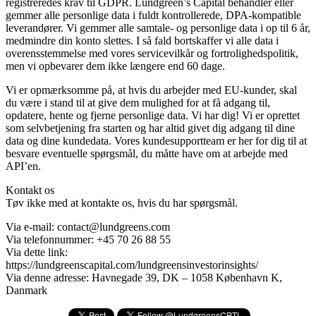
registreredes krav til GDPR. Lundgreen’s Capital behandler eller
gemmer alle personlige data i fuldt kontrollerede, DPA-kompatible
leverandører. Vi gemmer alle samtale- og personlige data i op til 6 år,
medmindre din konto slettes. I så fald bortskaffer vi alle data i
overensstemmelse med vores servicevilkår og fortrolighedspolitik,
men vi opbevarer dem ikke længere end 60 dage.
Vi er opmærksomme på, at hvis du arbejder med EU-kunder, skal
du være i stand til at give dem mulighed for at få adgang til,
opdatere, hente og fjerne personlige data. Vi har dig! Vi er oprettet
som selvbetjening fra starten og har altid givet dig adgang til dine
data og dine kundedata. Vores kundesupportteam er her for dig til at
besvare eventuelle spørgsmål, du måtte have om at arbejde med
API’en.
Kontakt os
Tøv ikke med at kontakte os, hvis du har spørgsmål.
Via e-mail: contact@lundgreens.com
Via telefonnummer: +45 70 26 88 55
Via dette link:
https://lundgreenscapital.com/lundgreensinvestorinsights/
Via denne adresse: Havnegade 39, DK – 1058 København K,
Danmark