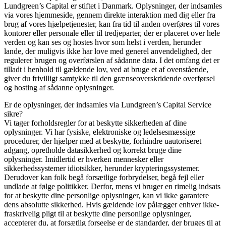
Lundgreen’s Capital er stiftet i Danmark. Oplysninger, der indsamles
via vores hjemmeside, gennem direkte interaktion med dig eller fra
brug af vores hjælpetjenester, kan fra tid til anden overføres til vores
kontorer eller personale eller til tredjeparter, der er placeret over hele
verden og kan ses og hostes hvor som helst i verden, herunder
lande, der muligvis ikke har love med generel anvendelighed, der
regulerer brugen og overførslen af ​​sådanne data. I det omfang det er
tilladt i henhold til gældende lov, ved at bruge et af ovenstående,
giver du frivilligt samtykke til den grænseoverskridende overførsel
og hosting af sådanne oplysninger.
Er de oplysninger, der indsamles via Lundgreen’s Capital Service
sikre?
Vi tager forholdsregler for at beskytte sikkerheden af ​​dine
oplysninger. Vi har fysiske, elektroniske og ledelsesmæssige
procedurer, der hjælper med at beskytte, forhindre uautoriseret
adgang, opretholde datasikkerhed og korrekt bruge dine
oplysninger. Imidlertid er hverken mennesker eller
sikkerhedssystemer idiotsikker, herunder krypteringssystemer.
Derudover kan folk begå forsætlige forbrydelser, begå fejl eller
undlade at følge politikker. Derfor, mens vi bruger en rimelig indsats
for at beskytte dine personlige oplysninger, kan vi ikke garantere
dens absolutte sikkerhed. Hvis gældende lov pålægger enhver ikke-
fraskrivelig pligt til at beskytte dine personlige oplysninger,
accepterer du, at forsætlig forseelse er de standarder, der bruges til at