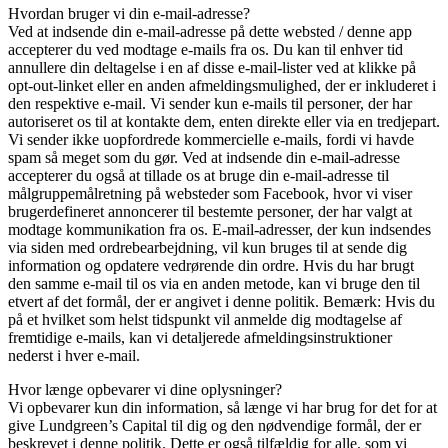
Hvordan bruger vi din e-mail-adresse?
Ved at indsende din e-mail-adresse på dette websted / denne app
accepterer du ved modtage e-mails fra os. Du kan til enhver tid
annullere din deltagelse i en af ​​disse e-mail-lister ved at klikke på
opt-out-linket eller en anden afmeldingsmulighed, der er inkluderet i
den respektive e-mail. Vi sender kun e-mails til personer, der har
autoriseret os til at kontakte dem, enten direkte eller via en tredjepart.
Vi sender ikke uopfordrede kommercielle e-mails, fordi vi havde
spam så meget som du gør. Ved at indsende din e-mail-adresse
accepterer du også at tillade os at bruge din e-mail-adresse til
målgruppemålretning på websteder som Facebook, hvor vi viser
brugerdefineret annoncerer til bestemte personer, der har valgt at
modtage kommunikation fra os. E-mail-adresser, der kun indsendes
via siden med ordrebearbejdning, vil kun bruges til at sende dig
information og opdatere vedrørende din ordre. Hvis du har brugt
den samme e-mail til os via en anden metode, kan vi bruge den til
etvert af det formål, der er angivet i denne politik. Bemærk: Hvis du
på et hvilket som helst tidspunkt vil anmelde dig modtagelse af
fremtidige e-mails, kan vi detaljerede afmeldingsinstruktioner
nederst i hver e-mail.
Hvor længe opbevarer vi dine oplysninger?
Vi opbevarer kun din information, så længe vi har brug for det for at
give Lundgreen’s Capital til dig og den nødvendige formål, der er
beskrevet i denne politik. Dette er også tilfældig for alle, som vi