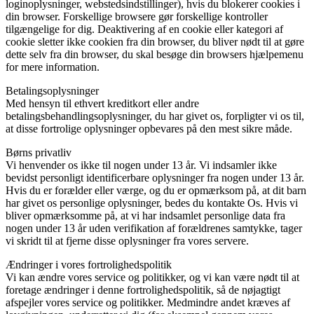
loginoplysninger, webstedsindstillinger), hvis du blokerer cookies i
din browser. Forskellige browsere gør forskellige kontroller
tilgængelige for dig. Deaktivering af en cookie eller kategori af
cookie sletter ikke cookien fra din browser, du bliver nødt til at gøre
dette selv fra din browser, du skal besøge din browsers hjælpemenu
for mere information.
Betalingsoplysninger
Med hensyn til ethvert kreditkort eller andre
betalingsbehandlingsoplysninger, du har givet os, forpligter vi os til,
at disse fortrolige oplysninger opbevares på den mest sikre måde.
Børns privatliv
Vi henvender os ikke til nogen under 13 år. Vi indsamler ikke
bevidst personligt identificerbare oplysninger fra nogen under 13 år.
Hvis du er forælder eller værge, og du er opmærksom på, at dit barn
har givet os personlige oplysninger, bedes du kontakte Os. Hvis vi
bliver opmærksomme på, at vi har indsamlet personlige data fra
nogen under 13 år uden verifikation af forældrenes samtykke, tager
vi skridt til at fjerne disse oplysninger fra vores servere.
Ændringer i vores fortrolighedspolitik
Vi kan ændre vores service og politikker, og vi kan være nødt til at
foretage ændringer i denne fortrolighedspolitik, så de nøjagtigt
afspejler vores service og politikker. Medmindre andet kræves af