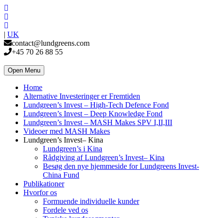
|
UK
contact@lundgreens.com
+45 70 26 88 55
Open Menu
Home
Alternative Investeringer er Fremtiden
Lundgreen’s Invest – High-Tech Defence Fond
Lundgreen’s Invest – Deep Knowledge Fond
Lundgreen’s Invest – MASH Makes SPV I,II,III
Videoer med MASH Makes
Lundgreen’s Invest– Kina
Lundgreen’s i Kina
Rådgiving af Lundgreen’s Invest– Kina
Besøg den nye hjemmeside for Lundgreens Invest-
China Fund
Publikationer
Hvorfor os
Formuende individuelle kunder
Fordele ved os