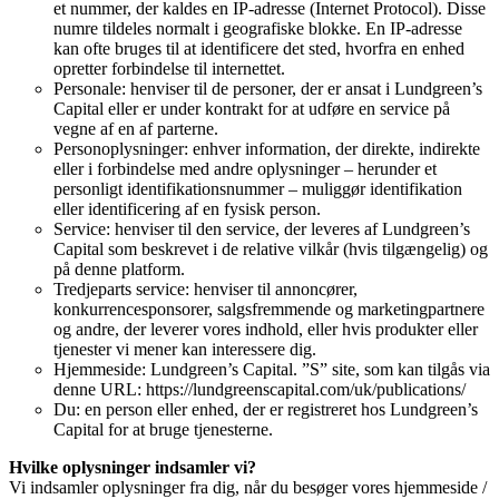
et nummer, der kaldes en IP-adresse (Internet Protocol). Disse
numre tildeles normalt i geografiske blokke. En IP-adresse
kan ofte bruges til at identificere det sted, hvorfra en enhed
opretter forbindelse til internettet.
Personale: henviser til de personer, der er ansat i Lundgreen’s
Capital eller er under kontrakt for at udføre en service på
vegne af en af ​​parterne.
Personoplysninger: enhver information, der direkte, indirekte
eller i forbindelse med andre oplysninger – herunder et
personligt identifikationsnummer – muliggør identifikation
eller identificering af en fysisk person.
Service: henviser til den service, der leveres af Lundgreen’s
Capital som beskrevet i de relative vilkår (hvis tilgængelig) og
på denne platform.
Tredjeparts service: henviser til annoncører,
konkurrencesponsorer, salgsfremmende og marketingpartnere
og andre, der leverer vores indhold, eller hvis produkter eller
tjenester vi mener kan interessere dig.
Hjemmeside: Lundgreen’s Capital. ”S” site, som kan tilgås via
denne URL: https://lundgreenscapital.com/uk/publications/
Du: en person eller enhed, der er registreret hos Lundgreen’s
Capital for at bruge tjenesterne.
Hvilke oplysninger indsamler vi?
Vi indsamler oplysninger fra dig, når du besøger vores hjemmeside /