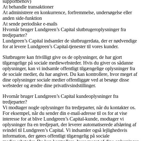
supportbehov)
At behandle transaktioner
At administrere en konkurrence, forfremmelse, undersøgelse eller
anden side-funktion
At sende periodiske e-mails
Hvornår bruger Lundgreen’s Capital slutbrugeroplysninger fra
tredjeparter?
Lundgreen’s Capital indsamler de slutbrugerdata, der er nødvendige
for at levere Lundgreen’s Capital-tjenester til vores kunder.
Slutbrugere kan frivilligt give os de oplysninger, de har gjort
tilgængelige på sociale mediewebsteder. Hvis du giver os sådanne
oplysninger, kan vi indsamle offentligt tilgængelige oplysninger fra
de sociale medier, du har angivet. Du kan kontrollere, hvor meget af
dine oplysninger sociale medier offentliggør ved at besøge disse
websteder og ændre dine privatlivsindstillinger.
Hvornår bruger Lundgreen’s Capital kundeoplysninger fra
tredjeparter?
Vi modtager nogle oplysninger fra tredjeparter, når du kontakter os.
For eksempel, når du sender din e-mail-adresse til os for at vise
interesse for at blive Lundgreen’s Capital-kunde, modtager vi
oplysninger fra en tredjepart, der leverer automatiserede afsløring af
svindel til Lundgreen’s Capital. Vi indsamler også lejlighedsvis
information, der gøres offentligt tilgængelig på sociale