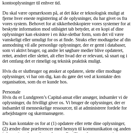
kontooplysninger til enhver tid.
Du skal være opmærksom på, at det ikke er teknologisk muligt at
fjerne hver eneste registrering af de oplysninger, du har givet os fra
vores system. Behovet for at sikkerhedskopiere vores systemer for at
beskytte information mod utilsigtet tab betyder, at en kopi af dine
oplysninger kan eksistere i en ikke-sletbar form, som det vil være
vanskeligt eller umuligt for os at finde. Straks efter modtagelse af din
anmodning vil alle personlige oplysninger, der er gemt i databaser,
som vi aktivt bruger, og andre let søgbare medier blive opdateret,
rettet, ændret eller slettet, alt efter hvad der er relevant, så snart og i
det omfang det er rimeligt og teknisk praktisk muligt.
Hvis du er slutbruger og ønsker at opdatere, slette eller modtage
oplysninger, vi har om dig, kan du gøre det ved at kontakte den
organisation, som du er kunde hos.
Personale
Hvis du er Lundgreen’s Capital-ansat eller ansøger, indsamler vi de
oplysninger, du frivilligt giver os. Vi bruger de oplysninger, der er
indsamlet til menneskelige ressourcer, til at administrere fordele for
arbejdstagere og skærmansøgere.
Du kan kontakte os for at (1) opdatere eller rette dine oplysninger,
(2) ændre dine præferencer med hensyn til kommunikation og anden