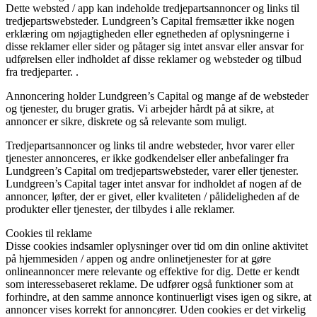
Dette websted / app kan indeholde tredjepartsannoncer og links til
tredjepartswebsteder. Lundgreen’s Capital fremsætter ikke nogen
erklæring om nøjagtigheden eller egnetheden af ​​oplysningerne i
disse reklamer eller sider og påtager sig intet ansvar eller ansvar for
udførelsen eller indholdet af disse reklamer og websteder og tilbud
fra tredjeparter. .
Annoncering holder Lundgreen’s Capital og mange af de websteder
og tjenester, du bruger gratis. Vi arbejder hårdt på at sikre, at
annoncer er sikre, diskrete og så relevante som muligt.
Tredjepartsannoncer og links til andre websteder, hvor varer eller
tjenester annonceres, er ikke godkendelser eller anbefalinger fra
Lundgreen’s Capital om tredjepartswebsteder, varer eller tjenester.
Lundgreen’s Capital tager intet ansvar for indholdet af nogen af ​​de
annoncer, løfter, der er givet, eller kvaliteten / pålideligheden af ​​de
produkter eller tjenester, der tilbydes i alle reklamer.
Cookies til reklame
Disse cookies indsamler oplysninger over tid om din online aktivitet
på hjemmesiden / appen og andre onlinetjenester for at gøre
onlineannoncer mere relevante og effektive for dig. Dette er kendt
som interessebaseret reklame. De udfører også funktioner som at
forhindre, at den samme annonce kontinuerligt vises igen og sikre, at
annoncer vises korrekt for annoncører. Uden cookies er det virkelig