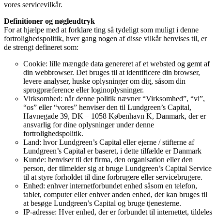
vores servicevilkår.
Definitioner og nøgleudtryk
For at hjælpe med at forklare ting så tydeligt som muligt i denne
fortrolighedspolitik, hver gang nogen af ​​disse vilkår henvises til, er
de strengt defineret som:
Cookie: lille mængde data genereret af et websted og gemt af
din webbrowser. Det bruges til at identificere din browser,
levere analyser, huske oplysninger om dig, såsom din
sprogpræference eller loginoplysninger.
Virksomhed: når denne politik nævner “Virksomhed”, “vi”,
“os” eller “vores” henviser den til Lundgreen’s Capital,
Havnegade 39, DK – 1058 København K, Danmark, der er
ansvarlig for dine oplysninger under denne
fortrolighedspolitik.
Land: hvor Lundgreen’s Capital eller ejerne / stifterne af
Lundgreen’s Capital er baseret, i dette tilfælde er Danmark
Kunde: henviser til det firma, den organisation eller den
person, der tilmelder sig at bruge Lundgreen’s Capital Service
til at styre forholdet til dine forbrugere eller servicebrugere.
Enhed: enhver internetforbundet enhed såsom en telefon,
tablet, computer eller enhver anden enhed, der kan bruges til
at besøge Lundgreen’s Capital og bruge tjenesterne.
IP-adresse: Hver enhed, der er forbundet til internettet, tildeles