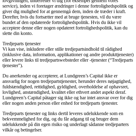
lovgivningen, underretter vi dig (for eksempel gennem vores
service), inden vi foretager ændringer i denne fortrolighedspolitik og
giver dig mulighed for at gennemgå dem, inden de træder i kraft.
Derefter, hvis du fortsætter med at bruge tjenesten, vil du være
bundet af den opdaterede fortrolighedspolitik. Hvis du ikke vil
acceptere denne eller nogen opdateret fortrolighedspolitik, kan du
slette din konto.
Tredjeparts tjenester
Vi kan vise, inkludere eller stille tredjepartsindhold til rådighed
(inklusive data, information, applikationer og andre produkttjenester)
eller levere links til tredjepartswebsteder eller -tjenester (“Tredjeparts
tjenester”).
Du anerkender og accepterer, at Lundgreen’s Capital ikke er
ansvarlig for nogen tredjepartstjenester, herunder deres nøjagtighed,
fuldstændighed, rettidighed, gyldighed, overholdelse af ophavsret,
lovlighed, anstændighed, kvalitet eller ethvert andet aspekt deraf.
Lundgreen’s Capital påtager sig ikke og har intet ansvar over for dig
eller nogen anden person eller enhed for tredjeparts tjenester.
Tredjeparts tjenester og links dertil leveres udelukkende som en
bekvemmelighed for dig, og du får adgang til og bruger dem
udelukkende på din egen risiko og underlagt sådanne tredjeparters
vilkår og betingelser.