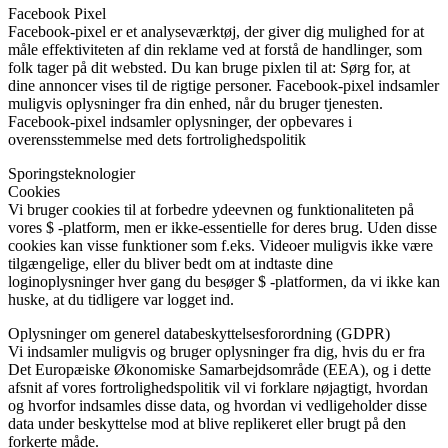
Facebook Pixel
Facebook-pixel er et analyseværktøj, der giver dig mulighed for at
måle effektiviteten af ​​din reklame ved at forstå de handlinger, som
folk tager på dit websted. Du kan bruge pixlen til at: Sørg for, at
dine annoncer vises til de rigtige personer. Facebook-pixel indsamler
muligvis oplysninger fra din enhed, når du bruger tjenesten.
Facebook-pixel indsamler oplysninger, der opbevares i
overensstemmelse med dets fortrolighedspolitik
Sporingsteknologier
Cookies
Vi bruger cookies til at forbedre ydeevnen og funktionaliteten på
vores $ -platform, men er ikke-essentielle for deres brug. Uden disse
cookies kan visse funktioner som f.eks. Videoer muligvis ikke være
tilgængelige, eller du bliver bedt om at indtaste dine
loginoplysninger hver gang du besøger $ -platformen, da vi ikke kan
huske, at du tidligere var logget ind.
Oplysninger om generel databeskyttelsesforordning (GDPR)
Vi indsamler muligvis og bruger oplysninger fra dig, hvis du er fra
Det Europæiske Økonomiske Samarbejdsområde (EEA), og i dette
afsnit af vores fortrolighedspolitik vil vi forklare nøjagtigt, hvordan
og hvorfor indsamles disse data, og hvordan vi vedligeholder disse
data under beskyttelse mod at blive replikeret eller brugt på den
forkerte måde.