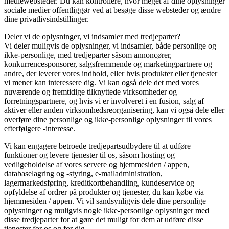
mediewebsteder. Du kan kontrollere, hvor meget af dine oplysninger
sociale medier offentliggør ved at besøge disse websteder og ændre
dine privatlivsindstillinger.
Deler vi de oplysninger, vi indsamler med tredjeparter?
Vi deler muligvis de oplysninger, vi indsamler, både personlige og
ikke-personlige, med tredjeparter såsom annoncører,
konkurrencesponsorer, salgsfremmende og marketingpartnere og
andre, der leverer vores indhold, eller hvis produkter eller tjenester
vi mener kan interessere dig. Vi kan også dele det med vores
nuværende og fremtidige tilknyttede virksomheder og
forretningspartnere, og hvis vi er involveret i en fusion, salg af
aktiver eller anden virksomhedsreorganisering, kan vi også dele eller
overføre dine personlige og ikke-personlige oplysninger til vores
efterfølgere -interesse.
Vi kan engagere betroede tredjepartsudbydere til at udføre
funktioner og levere tjenester til os, såsom hosting og
vedligeholdelse af vores servere og hjemmesiden / appen,
databaselagring og -styring, e-mailadministration,
lagermarkedsføring, kreditkortbehandling, kundeservice og
opfyldelse af ordrer på produkter og tjenester, du kan købe via
hjemmesiden / appen. Vi vil sandsynligvis dele dine personlige
oplysninger og muligvis nogle ikke-personlige oplysninger med
disse tredjeparter for at gøre det muligt for dem at udføre disse
tjenester for os og for dig.