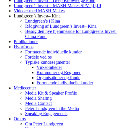
Lundgreen’s Invest – Deep Knowledge Fond
Lundgreen’s Invest – MASH Makes SPV I,II,III
Videoer med MASH Makes
Lundgreen’s Invest– Kina
Lundgreen’s i Kina
Rådgiving af Lundgreen’s Invest– Kina
Besøg den nye hjemmeside for Lundgreens Invest-
China Fund
Publikationer
Hvorfor os
Formuende individuelle kunder
Fordele ved os
Typiske kundesegmenter
Virksomheder
Kommuner og Regioner
Organisationer og fonde
Formuende individuelle kunder
Mediecenter
Media Kit & Speaker Profile
Media Sharing
Media Contact
Peter Lundgreen in the Media
Speaking Engagements
Om os
Om Peter Lundgreen