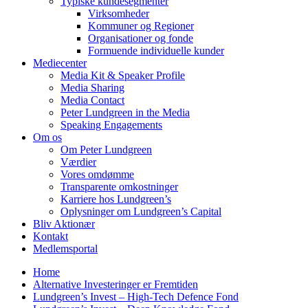
Typiske kundesegmenter
Virksomheder
Kommuner og Regioner
Organisationer og fonde
Formuende individuelle kunder
Mediecenter
Media Kit & Speaker Profile
Media Sharing
Media Contact
Peter Lundgreen in the Media
Speaking Engagements
Om os
Om Peter Lundgreen
Værdier
Vores omdømme
Transparente omkostninger
Karriere hos Lundgreen’s
Oplysninger om Lundgreen’s Capital
Bliv Aktionær
Kontakt
Medlemsportal
Home
Alternative Investeringer er Fremtiden
Lundgreen’s Invest – High-Tech Defence Fond