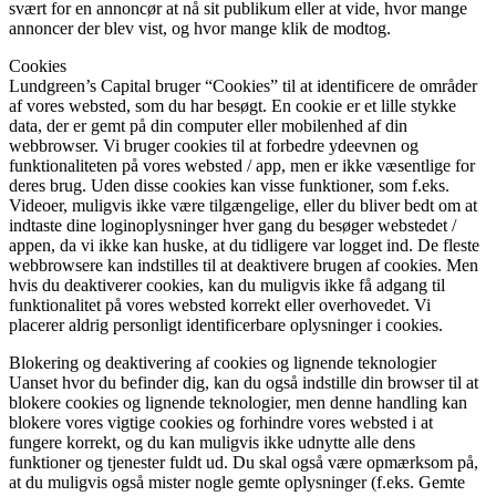
svært for en annoncør at nå sit publikum eller at vide, hvor mange
annoncer der blev vist, og hvor mange klik de modtog.
Cookies
Lundgreen’s Capital bruger “Cookies” til at identificere de områder
af vores websted, som du har besøgt. En cookie er et lille stykke
data, der er gemt på din computer eller mobilenhed af din
webbrowser. Vi bruger cookies til at forbedre ydeevnen og
funktionaliteten på vores websted / app, men er ikke væsentlige for
deres brug. Uden disse cookies kan visse funktioner, som f.eks.
Videoer, muligvis ikke være tilgængelige, eller du bliver bedt om at
indtaste dine loginoplysninger hver gang du besøger webstedet /
appen, da vi ikke kan huske, at du tidligere var logget ind. De fleste
webbrowsere kan indstilles til at deaktivere brugen af ​​cookies. Men
hvis du deaktiverer cookies, kan du muligvis ikke få adgang til
funktionalitet på vores websted korrekt eller overhovedet. Vi
placerer aldrig personligt identificerbare oplysninger i cookies.
Blokering og deaktivering af cookies og lignende teknologier
Uanset hvor du befinder dig, kan du også indstille din browser til at
blokere cookies og lignende teknologier, men denne handling kan
blokere vores vigtige cookies og forhindre vores websted i at
fungere korrekt, og du kan muligvis ikke udnytte alle dens
funktioner og tjenester fuldt ud. Du skal også være opmærksom på,
at du muligvis også mister nogle gemte oplysninger (f.eks. Gemte