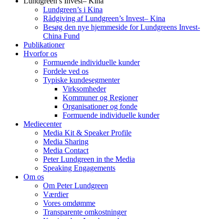
Lundgreen’s Invest– Kina
Lundgreen’s i Kina
Rådgiving af Lundgreen’s Invest– Kina
Besøg den nye hjemmeside for Lundgreens Invest-
China Fund
Publikationer
Hvorfor os
Formuende individuelle kunder
Fordele ved os
Typiske kundesegmenter
Virksomheder
Kommuner og Regioner
Organisationer og fonde
Formuende individuelle kunder
Mediecenter
Media Kit & Speaker Profile
Media Sharing
Media Contact
Peter Lundgreen in the Media
Speaking Engagements
Om os
Om Peter Lundgreen
Værdier
Vores omdømme
Transparente omkostninger