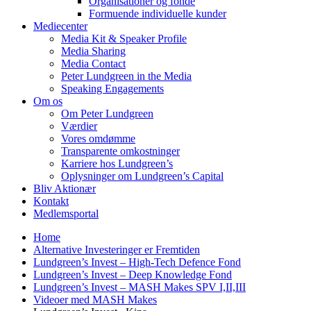
Organisationer og fonde
Formuende individuelle kunder
Mediecenter
Media Kit & Speaker Profile
Media Sharing
Media Contact
Peter Lundgreen in the Media
Speaking Engagements
Om os
Om Peter Lundgreen
Værdier
Vores omdømme
Transparente omkostninger
Karriere hos Lundgreen’s
Oplysninger om Lundgreen’s Capital
Bliv Aktionær
Kontakt
Medlemsportal
Home
Alternative Investeringer er Fremtiden
Lundgreen’s Invest – High-Tech Defence Fond
Lundgreen’s Invest – Deep Knowledge Fond
Lundgreen’s Invest – MASH Makes SPV I,II,III
Videoer med MASH Makes