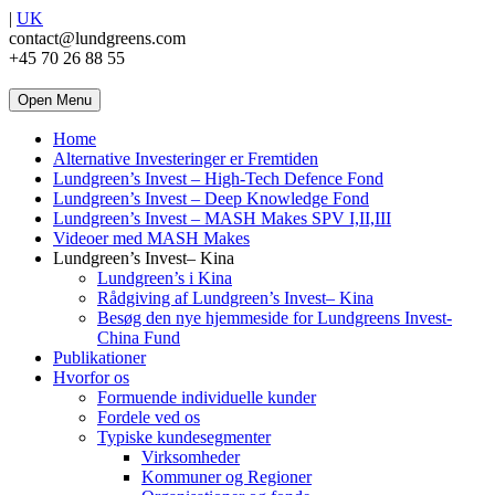
|
UK
contact@lundgreens.com
+45 70 26 88 55
Open Menu
Home
Alternative Investeringer er Fremtiden
Lundgreen’s Invest – High-Tech Defence Fond
Lundgreen’s Invest – Deep Knowledge Fond
Lundgreen’s Invest – MASH Makes SPV I,II,III
Videoer med MASH Makes
Lundgreen’s Invest– Kina
Lundgreen’s i Kina
Rådgiving af Lundgreen’s Invest– Kina
Besøg den nye hjemmeside for Lundgreens Invest-
China Fund
Publikationer
Hvorfor os
Formuende individuelle kunder
Fordele ved os
Typiske kundesegmenter
Virksomheder
Kommuner og Regioner