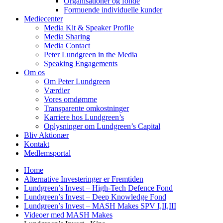
Organisationer og fonde
Formuende individuelle kunder
Mediecenter
Media Kit & Speaker Profile
Media Sharing
Media Contact
Peter Lundgreen in the Media
Speaking Engagements
Om os
Om Peter Lundgreen
Værdier
Vores omdømme
Transparente omkostninger
Karriere hos Lundgreen’s
Oplysninger om Lundgreen’s Capital
Bliv Aktionær
Kontakt
Medlemsportal
Home
Alternative Investeringer er Fremtiden
Lundgreen’s Invest – High-Tech Defence Fond
Lundgreen’s Invest – Deep Knowledge Fond
Lundgreen’s Invest – MASH Makes SPV I,II,III
Videoer med MASH Makes