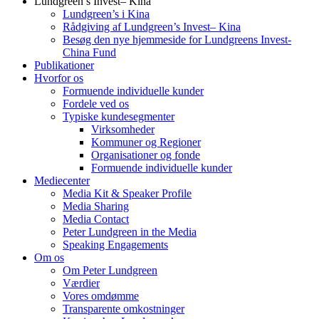
Lundgreen’s Invest– Kina
Lundgreen’s i Kina
Rådgiving af Lundgreen’s Invest– Kina
Besøg den nye hjemmeside for Lundgreens Invest-
China Fund
Publikationer
Hvorfor os
Formuende individuelle kunder
Fordele ved os
Typiske kundesegmenter
Virksomheder
Kommuner og Regioner
Organisationer og fonde
Formuende individuelle kunder
Mediecenter
Media Kit & Speaker Profile
Media Sharing
Media Contact
Peter Lundgreen in the Media
Speaking Engagements
Om os
Om Peter Lundgreen
Værdier
Vores omdømme
Transparente omkostninger