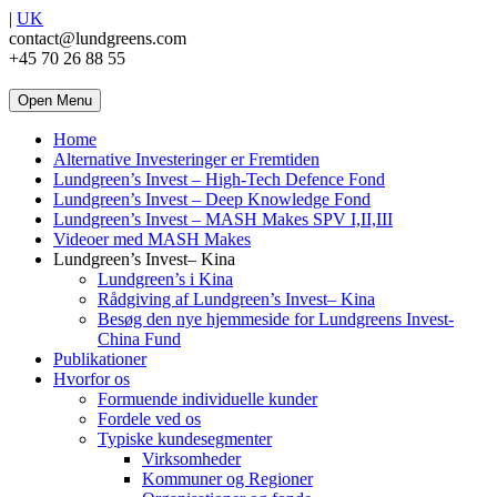
|
UK
contact@lundgreens.com
+45 70 26 88 55
Open Menu
Home
Alternative Investeringer er Fremtiden
Lundgreen’s Invest – High-Tech Defence Fond
Lundgreen’s Invest – Deep Knowledge Fond
Lundgreen’s Invest – MASH Makes SPV I,II,III
Videoer med MASH Makes
Lundgreen’s Invest– Kina
Lundgreen’s i Kina
Rådgiving af Lundgreen’s Invest– Kina
Besøg den nye hjemmeside for Lundgreens Invest-
China Fund
Publikationer
Hvorfor os
Formuende individuelle kunder
Fordele ved os
Typiske kundesegmenter
Virksomheder
Kommuner og Regioner