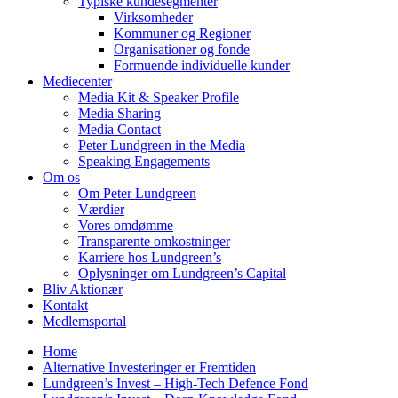
Typiske kundesegmenter
Virksomheder
Kommuner og Regioner
Organisationer og fonde
Formuende individuelle kunder
Mediecenter
Media Kit & Speaker Profile
Media Sharing
Media Contact
Peter Lundgreen in the Media
Speaking Engagements
Om os
Om Peter Lundgreen
Værdier
Vores omdømme
Transparente omkostninger
Karriere hos Lundgreen’s
Oplysninger om Lundgreen’s Capital
Bliv Aktionær
Kontakt
Medlemsportal
Home
Alternative Investeringer er Fremtiden
Lundgreen’s Invest – High-Tech Defence Fond