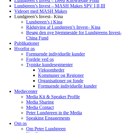
Lundgreen’s Invest – Deep Knowledge Fond
Lundgreen’s Invest – MASH Makes SPV I,II,III
Videoer med MASH Makes
Lundgreen’s Invest– Kina
Lundgreen’s i Kina
Rådgiving af Lundgreen’s Invest– Kina
Besøg den nye hjemmeside for Lundgreens Invest-
China Fund
Publikationer
Hvorfor os
Formuende individuelle kunder
Fordele ved os
Typiske kundesegmenter
Virksomheder
Kommuner og Regioner
Organisationer og fonde
Formuende individuelle kunder
Mediecenter
Media Kit & Speaker Profile
Media Sharing
Media Contact
Peter Lundgreen in the Media
Speaking Engagements
Om os
Om Peter Lundgreen