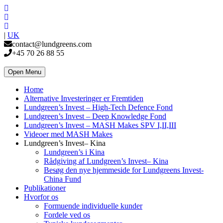
|
UK
contact@lundgreens.com
+45 70 26 88 55
Open Menu
Home
Alternative Investeringer er Fremtiden
Lundgreen’s Invest – High-Tech Defence Fond
Lundgreen’s Invest – Deep Knowledge Fond
Lundgreen’s Invest – MASH Makes SPV I,II,III
Videoer med MASH Makes
Lundgreen’s Invest– Kina
Lundgreen’s i Kina
Rådgiving af Lundgreen’s Invest– Kina
Besøg den nye hjemmeside for Lundgreens Invest-
China Fund
Publikationer
Hvorfor os
Formuende individuelle kunder
Fordele ved os