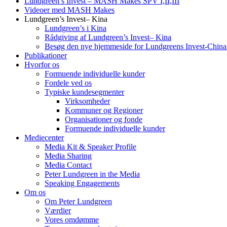
Lundgreen’s Invest – MASH Makes SPV I,II,III
Videoer med MASH Makes
Lundgreen’s Invest– Kina
Lundgreen’s i Kina
Rådgiving af Lundgreen’s Invest– Kina
Besøg den nye hjemmeside for Lundgreens Invest-Chin
Publikationer
Hvorfor os
Formuende individuelle kunder
Fordele ved os
Typiske kundesegmenter
Virksomheder
Kommuner og Regioner
Organisationer og fonde
Formuende individuelle kunder
Mediecenter
Media Kit & Speaker Profile
Media Sharing
Media Contact
Peter Lundgreen in the Media
Speaking Engagements
Om os
Om Peter Lundgreen
Værdier
Vores omdømme