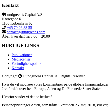
Kontakt
Lundgreen’s Capital A/S
N
ørregade 6
1165 K
øbenhavn K
+45 70 26 88 55
contact@lundgreens.com
Åben hver dag fra 8:00 – 20:00
HURTIGE LINKS
Publikationer
Mediecenter
Fortrolighedspolitik
Kontakt
Copyright
Lundgreens Capital. All Rights Reserved.
Hvis du vil modtage vores kommentarer på de globale finansmarkeder, 
året fordelt over hele Europa, Asien og De Forenede Stater Stater.
Hvorfor sender vi denne besked?
Personoplysninger Acten, som trådte i kraft den 25. maj 2018, kræver, a