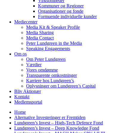
Virksomheder
Kommuner og Regioner
Organisationer og fonde
Formuende individuelle kunder
Mediecenter
Media Kit & Speaker Profile
Media Sharing
Media Contact
Peter Lundgreen in the Media
Speaking Engagements
Om os
Om Peter Lundgreen
Værdier
Vores omdømme
Transparente omkostninger
Karriere hos Lundgreen’s
Oplysninger om Lundgreen’s Capital
Bliv Aktionær
Kontakt
Medlemsportal
Home
Alternative Investeringer er Fremtiden
Lundgreen’s Invest – High-Tech Defence Fond
Lundgreen’s Invest – Deep Knowledge Fond