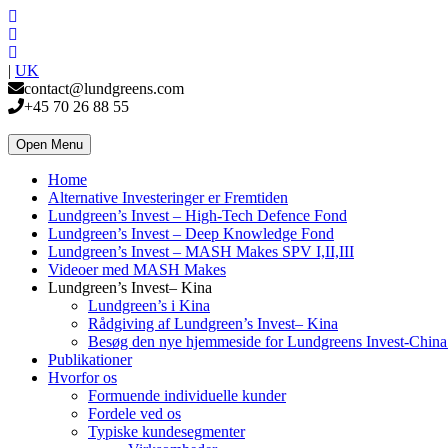
|
UK
contact@lundgreens.com
+45 70 26 88 55
Open Menu
Home
Alternative Investeringer er Fremtiden
Lundgreen’s Invest – High-Tech Defence Fond
Lundgreen’s Invest – Deep Knowledge Fond
Lundgreen’s Invest – MASH Makes SPV I,II,III
Videoer med MASH Makes
Lundgreen’s Invest– Kina
Lundgreen’s i Kina
Rådgiving af Lundgreen’s Invest– Kina
Besøg den nye hjemmeside for Lundgreens Invest-Chin
Publikationer
Hvorfor os
Formuende individuelle kunder
Fordele ved os
Typiske kundesegmenter