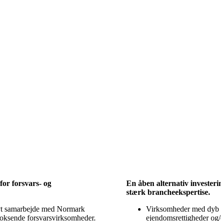
for forsvars- og
En åben alternativ investeri
stærk brancheekspertise.
ivt samarbejde med Normark
Virksomheder med dyb ek
voksende forsvarsvirksomheder.
ejendomsrettigheder og/e