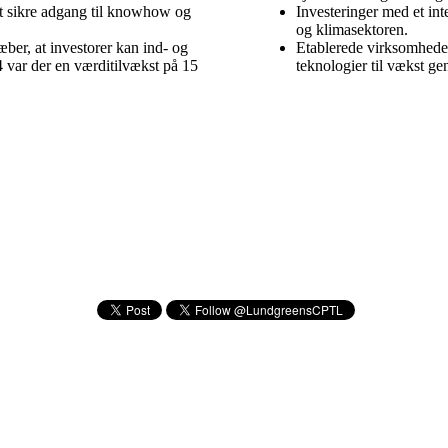
at sikre adgang til knowhow og
Investeringer med et int
og klimasektoren.
ræber, at investorer kan ind- og
Etablerede virksomheder
4 var der en værditilvækst på 15
teknologier til vækst g