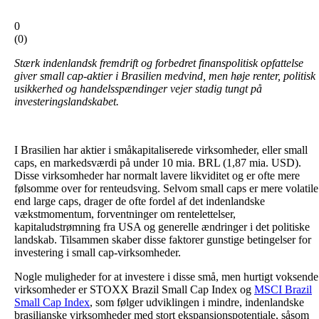
0
(
0
)
Stærk indenlandsk fremdrift og forbedret finanspolitisk opfattelse
giver small cap-aktier i Brasilien medvind, men høje renter, politisk
usikkerhed og handelsspændinger vejer stadig tungt på
investeringslandskabet.
I Brasilien har aktier i småkapitaliserede virksomheder, eller small
caps, en markedsværdi på under 10 mia. BRL (1,87 mia. USD).
Disse virksomheder har normalt lavere likviditet og er ofte mere
følsomme over for renteudsving. Selvom small caps er mere volatile
end large caps, drager de ofte fordel af det indenlandske
vækstmomentum, forventninger om rentelettelser,
kapitaludstrømning fra USA og generelle ændringer i det politiske
landskab. Tilsammen skaber disse faktorer gunstige betingelser for
investering i small cap-virksomheder.
Nogle muligheder for at investere i disse små, men hurtigt voksende
virksomheder er STOXX Brazil Small Cap Index og
MSCI Brazil
Small Cap Index
, som følger udviklingen i mindre, indenlandske
brasilianske virksomheder med stort ekspansionspotentiale, såsom