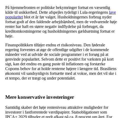
På hjemmefronten er politiske bekymringer fortsat en væsentlig
kilde til usikkerhed. Dette afspejles tydeligt i Lula-regeringens
lave
popularitet
blot et år før valget. Husholdningernes forbrug nyder
fortsat godt af den faldende arbejdsløshed, men de vedvarende høje
renter har haft en større negativ indflydelse på forbruget, da
kreditomkostningerne og husholdningernes gældsætning fortsat er
høje.
Finanspolitikken tilføjer endnu et risikoniveau. Den føderale
regering forventes at øge de offentlige udgifter i de kommende
måneder ved at udvide de sociale programmer i et forsøg på at
genvinde popularitet. Selvom dette er positivt for væksten på kort
sigt, kan det endnu en gang puste til inflationen og forstærke
Copoms behov for at holde renterne højere i længere tid. Brasiliens
økonomi vil sandsynligvis fortsætte med at vokse, men det vil ske i
et tempo, der er trægt og under potentialet.
Mere konservative investeringer
Samtidig skaber det høje renteniveau attraktive muligheder for
investorer i fastforrentede værdipapirer. Statsobligationer som
IPCA+ 2029 tilbyder et reelt afkast på ca. 8 procent om året. For