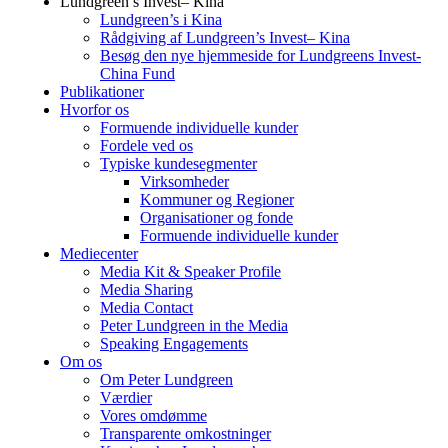
Lundgreen’s Invest– Kina
Lundgreen’s i Kina
Rådgiving af Lundgreen’s Invest– Kina
Besøg den nye hjemmeside for Lundgreens Invest-
China Fund
Publikationer
Hvorfor os
Formuende individuelle kunder
Fordele ved os
Typiske kundesegmenter
Virksomheder
Kommuner og Regioner
Organisationer og fonde
Formuende individuelle kunder
Mediecenter
Media Kit & Speaker Profile
Media Sharing
Media Contact
Peter Lundgreen in the Media
Speaking Engagements
Om os
Om Peter Lundgreen
Værdier
Vores omdømme
Transparente omkostninger