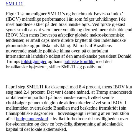
SMLL11
.
Figur 1 sammenligner SML11’s og benchmark Bovespa Index’
(IBOV) månedlige performance i år, som følger udviklingen i de
mest handlede aktier på den brasilianske børs. Ved første øjekast
synes small caps at være mere volatile og dermed mere risikable en
IBOV. Men mens Ibovespa afspejler globale makroøkonomiske
tendenser, er small caps mere direkte knyttet til den indenlandske
økonomiske og politiske udvikling. På trods af Brasiliens
nuværende ustabile politiske klima oven på et turbulent
internationalt landskab udløst af den amerikanske præsident Donald
Trumps
toldstigninger
og hans
politiske konflikt
med den
brasilianske højesteret, skiller SML11 sig positivt ud.
I april steg SMLL11 for eksempel med 8,4 procent, mens IBOV ku
steg med 2,4 procent. Det var i denne måned, at Trump annoncered
omfattende importtold på brasilianske varer, hvilket sendte
chokbølger gennem de globale aktiemarkeder såvel som IBOV. I
mellemtiden overraskede Brasilien med beskedne fremskridt i sin
finanspolitiske dagsorden – hovedsageligt i retning af en reduktion
af sit
budgetunderskud
– hvilket forbedrede risikovilligheden over
for økonomien og drev en betydelig tilstrømning af udenlandsk
kapital til det lokale aktiemarked.