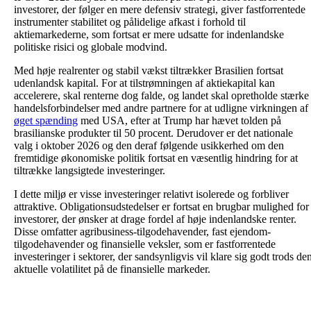
investorer, der følger en mere defensiv strategi, giver fastforrentede
instrumenter stabilitet og pålidelige afkast i forhold til
aktiemarkederne, som fortsat er mere udsatte for indenlandske
politiske risici og globale modvind.
Med høje realrenter og stabil vækst tiltrækker Brasilien fortsat
udenlandsk kapital. For at tilstrømningen af aktiekapital kan
accelerere, skal renterne dog falde, og landet skal opretholde stærke
handelsforbindelser med andre partnere for at udligne virkningen af
øget spænding
med USA, efter at Trump har hævet tolden på
brasilianske produkter til 50 procent. Derudover er det nationale
valg i oktober 2026 og den deraf følgende usikkerhed om den
fremtidige økonomiske politik fortsat en væsentlig hindring for at
tiltrække langsigtede investeringer.
I dette miljø er visse investeringer relativt isolerede og forbliver
attraktive. Obligationsudstedelser er fortsat en brugbar mulighed for
investorer, der ønsker at drage fordel af høje indenlandske renter.
Disse omfatter agribusiness-tilgodehavender, fast ejendom-
tilgodehavender og finansielle veksler, som er fastforrentede
investeringer i sektorer, der sandsynligvis vil klare sig godt trods de
aktuelle volatilitet på de finansielle markeder.