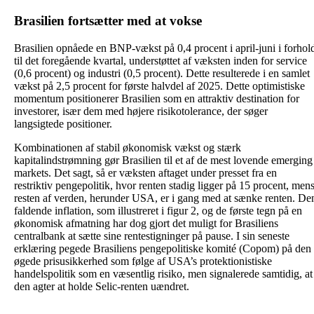
Brasilien fortsætter med at vokse
Brasilien opnåede en BNP-vækst på 0,4 procent i april-juni i forhol
til det foregående kvartal, understøttet af væksten inden for service
(0,6 procent) og industri (0,5 procent). Dette resulterede i en samlet
vækst på 2,5 procent for første halvdel af 2025. Dette optimistiske
momentum positionerer Brasilien som en attraktiv destination for
investorer, især dem med højere risikotolerance, der søger
langsigtede positioner.
Kombinationen af stabil økonomisk vækst og stærk
kapitalindstrømning gør Brasilien til et af de mest lovende emerging
markets. Det sagt, så er væksten aftaget under presset fra en
restriktiv pengepolitik, hvor renten stadig ligger på 15 procent, men
resten af verden, herunder USA, er i gang med at sænke renten. De
faldende inflation, som illustreret i figur 2, og de første tegn på en
økonomisk afmatning har dog gjort det muligt for Brasiliens
centralbank at sætte sine rentestigninger på pause. I sin seneste
erklæring pegede Brasiliens pengepolitiske komité (Copom) på den
øgede prisusikkerhed som følge af USA’s protektionistiske
handelspolitik som en væsentlig risiko, men signalerede samtidig, at
den agter at holde Selic-renten uændret.