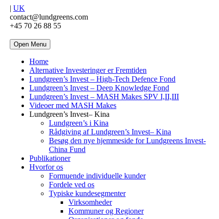
|
UK
contact@lundgreens.com
+45 70 26 88 55
Open Menu
Home
Alternative Investeringer er Fremtiden
Lundgreen’s Invest – High-Tech Defence Fond
Lundgreen’s Invest – Deep Knowledge Fond
Lundgreen’s Invest – MASH Makes SPV I,II,III
Videoer med MASH Makes
Lundgreen’s Invest– Kina
Lundgreen’s i Kina
Rådgiving af Lundgreen’s Invest– Kina
Besøg den nye hjemmeside for Lundgreens Invest-
China Fund
Publikationer
Hvorfor os
Formuende individuelle kunder
Fordele ved os
Typiske kundesegmenter
Virksomheder
Kommuner og Regioner