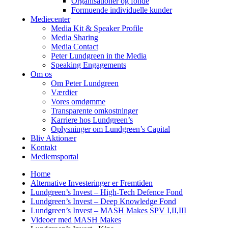
Organisationer og fonde
Formuende individuelle kunder
Mediecenter
Media Kit & Speaker Profile
Media Sharing
Media Contact
Peter Lundgreen in the Media
Speaking Engagements
Om os
Om Peter Lundgreen
Værdier
Vores omdømme
Transparente omkostninger
Karriere hos Lundgreen’s
Oplysninger om Lundgreen’s Capital
Bliv Aktionær
Kontakt
Medlemsportal
Home
Alternative Investeringer er Fremtiden
Lundgreen’s Invest – High-Tech Defence Fond
Lundgreen’s Invest – Deep Knowledge Fond
Lundgreen’s Invest – MASH Makes SPV I,II,III
Videoer med MASH Makes