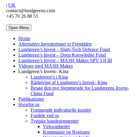
|
UK
contact@lundgreens.com
+45 70 26 88 55
Open Menu
Home
Alternative Investeringer er Fremtiden
Lundgreen’s Invest – High-Tech Defence Fond
Lundgreen’s Invest – Deep Knowledge Fond
Lundgreen’s Invest – MASH Makes SPV I,II,III
Videoer med MASH Makes
Lundgreen’s Invest– Kina
Lundgreen’s i Kina
Rådgiving af Lundgreen’s Invest– Kina
Besøg den nye hjemmeside for Lundgreens Invest-
China Fund
Publikationer
Hvorfor os
Formuende individuelle kunder
Fordele ved os
Typiske kundesegmenter
Virksomheder
Kommuner og Regioner