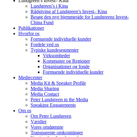
Lundgreen’s Invest– Kina
Lundgreen’s i Kina
Rådgiving af Lundgreen’s Invest– Kina
Besøg den nye hjemmeside for Lundgreens Invest-
China Fund
Publikationer
Hvorfor os
Formuende individuelle kunder
Fordele ved os
Typiske kundesegmenter
Virksomheder
Kommuner og Regioner
Organisationer og fonde
Formuende individuelle kunder
Mediecenter
Media Kit & Speaker Profile
Media Sharing
Media Contact
Peter Lundgreen in the Media
Speaking Engagements
Om os
Om Peter Lundgreen
Værdier
Vores omdømme
Transparente omkostninger