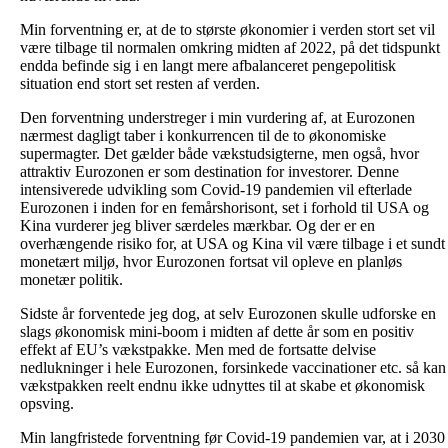
Min forventning er, at de to største økonomier i verden stort set vil
være tilbage til normalen omkring midten af ​​2022, på det tidspunkt
endda befinde sig i en langt mere afbalanceret pengepolitisk
situation end stort set resten af ​​verden.
Den forventning understreger i min vurdering af, at Eurozonen
nærmest dagligt taber i konkurrencen til de to økonomiske
supermagter. Det gælder både vækstudsigterne, men også, hvor
attraktiv Eurozonen er som destination for investorer. Denne
intensiverede udvikling som Covid-19 pandemien vil efterlade
Eurozonen i inden for en femårshorisont, set i forhold til USA og
Kina vurderer jeg bliver særdeles mærkbar. Og der er en
overhængende risiko for, at USA og Kina vil være tilbage i et sundt
monetært miljø, hvor Eurozonen fortsat vil opleve en planløs
monetær politik.
Sidste år forventede jeg dog, at selv Eurozonen skulle udforske en
slags økonomisk mini-boom i midten af dette år som en positiv
effekt af EU’s vækstpakke. Men med de fortsatte delvise
nedlukninger i hele Eurozonen, forsinkede vaccinationer etc. så kan
vækstpakken reelt endnu ikke udnyttes til at skabe et økonomisk
opsving.
Min langfristede forventning før Covid-19 pandemien var, at i 2030