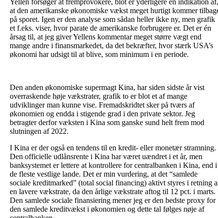
Yellen forsøger at fremprovokere, blot er yderligere en indikation af
at den amerikanske økonomiske vækst meget hurtigt kommer tilbag
på sporet. Igen er den analyse som sådan heller ikke ny, men grafik
et f.eks. viser, hvor parate de amerikanske forbrugere er. Det er én
årsag til, at jeg giver Yellens kommentar meget større vægt end
mange andre i finansmarkedet, da det bekræfter, hvor stærk USA’s
økonomi har udsigt til at blive, som minimum i en periode.
Den anden økonomiske supermagt Kina, har siden sidste år vist
overraskende høje vækstrater, grafik to er blot et af mange
udviklinger man kunne vise. Fremadskridtet sker på tværs af
økonomien og endda i stigende grad i den private sektor. Jeg
betragter derfor væksten i Kina som ganske sund helt frem mod
slutningen af ​​2022.
I Kina er der også en tendens til en kredit- eller monetær stramning.
Den officielle udlånsrente i Kina har været uændret i et år, men
banksystemet er lettere at kontrollere for centralbanken i Kina, end i
de fleste vestlige lande. Det er min vurdering, at det “samlede
sociale kreditmarked” (total social financing) aktivt styres i retning a
en lavere vækstrate, da den årlige vækstrate aftog til 12 pct. i marts.
Den samlede sociale finansiering mener jeg er den bedste proxy for
den samlede kreditvækst i økonomien og dette tal følges nøje af
centralbanken.