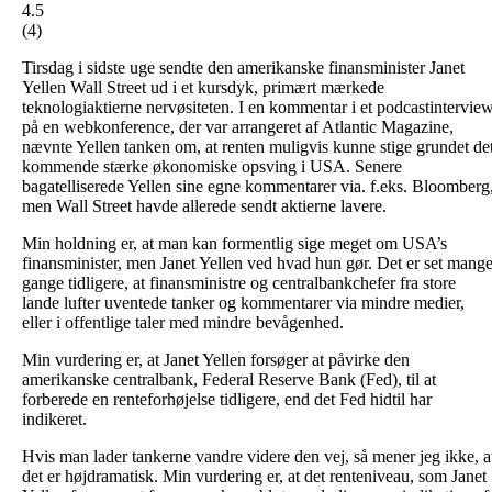
4.5
(
4
)
Tirsdag i sidste uge sendte den amerikanske finansminister Janet
Yellen Wall Street ud i et kursdyk, primært mærkede
teknologiaktierne nervøsiteten. I en kommentar i et podcastintervie
på en webkonference, der var arrangeret af Atlantic Magazine,
nævnte Yellen tanken om, at renten muligvis kunne stige grundet de
kommende stærke økonomiske opsving i USA. Senere
bagatelliserede Yellen sine egne kommentarer via. f.eks. Bloomberg
men Wall Street havde allerede sendt aktierne lavere.
Min holdning er, at man kan formentlig sige meget om USA’s
finansminister, men Janet Yellen ved hvad hun gør. Det er set mang
gange tidligere, at finansministre og centralbankchefer fra store
lande lufter uventede tanker og kommentarer via mindre medier,
eller i offentlige taler med mindre bevågenhed.
Min vurdering er, at Janet Yellen forsøger at påvirke den
amerikanske centralbank, Federal Reserve Bank (Fed), til at
forberede en renteforhøjelse tidligere, end det Fed hidtil har
indikeret.
Hvis man lader tankerne vandre videre den vej, så mener jeg ikke, a
det er højdramatisk. Min vurdering er, at det renteniveau, som Janet