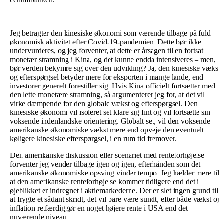
Jeg betragter den kinesiske økonomi som værende tilbage på fuld
økonomisk aktivitet efter Covid-19-pandemien. Dette bør ikke
undervurderes, og jeg forventer, at dette er årsagen til en fortsat
monetær stramning i Kina, og det kunne endda intensiveres – men,
bør verden bekymre sig over den udvikling? Ja, den kinesiske væks
og efterspørgsel betyder mere for eksporten i mange lande, end
investorer generelt forestiller sig. Hvis Kina officielt fortsætter med
den lette monetære stramning, så argumenterer jeg for, at det vil
virke dæmpende for den globale vækst og efterspørgsel. Den
kinesiske økonomi vil isoleret set klare sig fint og vil fortsætte sin
voksende indenlandske orientering. Globalt set, vil den voksende
amerikanske økonomiske vækst mere end opveje den eventuelt
køligere kinesiske efterspørgsel, i en rum tid fremover.
Den amerikanske diskussion eller scenariet med renteforhøjelse
forventer jeg vender tilbage igen og igen, efterhånden som det
amerikanske økonomiske opsving vinder tempo. Jeg hælder mere til
at den amerikanske renteforhøjelse kommer tidligere end det i
øjeblikket er indregnet i aktiemarkederne. Der er slet ingen grund til
at frygte et sådant skridt, det vil bare være sundt, efter både vækst o
inflation retfærdiggør en noget højere rente i USA end det
nuværende niveau.