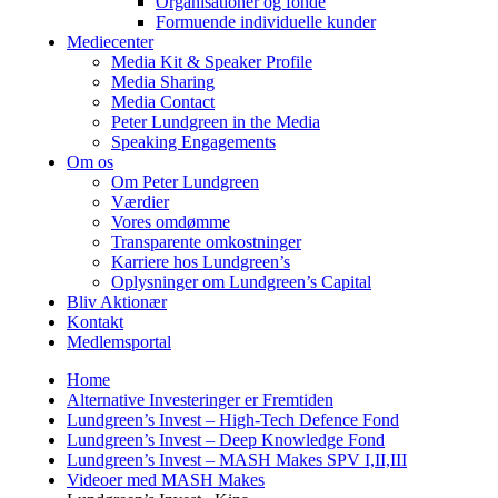
Organisationer og fonde
Formuende individuelle kunder
Mediecenter
Media Kit & Speaker Profile
Media Sharing
Media Contact
Peter Lundgreen in the Media
Speaking Engagements
Om os
Om Peter Lundgreen
Værdier
Vores omdømme
Transparente omkostninger
Karriere hos Lundgreen’s
Oplysninger om Lundgreen’s Capital
Bliv Aktionær
Kontakt
Medlemsportal
Home
Alternative Investeringer er Fremtiden
Lundgreen’s Invest – High-Tech Defence Fond
Lundgreen’s Invest – Deep Knowledge Fond
Lundgreen’s Invest – MASH Makes SPV I,II,III
Videoer med MASH Makes