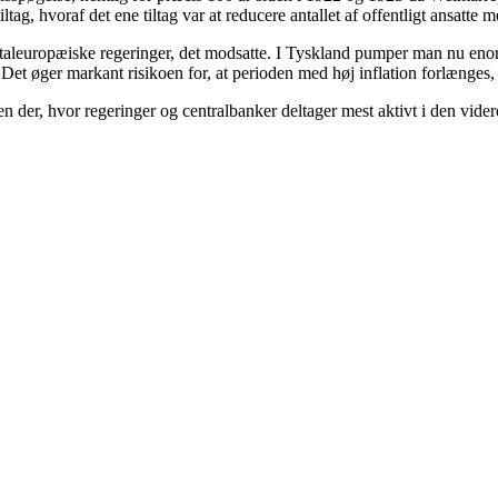
tag, hvoraf det ene tiltag var at reducere antallet af offentligt ansatte m
ntaleuropæiske regeringer, det modsatte. I Tyskland pumper man nu e
et øger markant risikoen for, at perioden med høj inflation forlænges, e
en der, hvor regeringer og centralbanker deltager mest aktivt i den vide