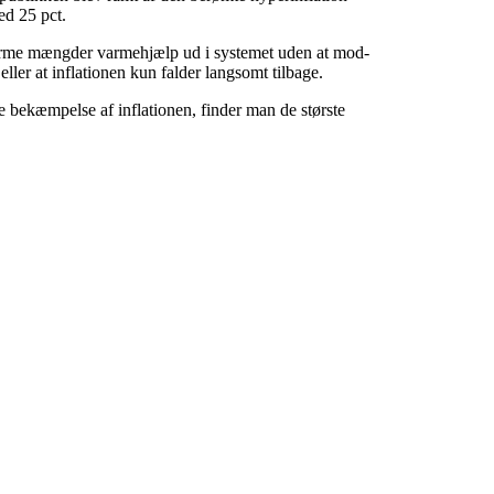
ed 25 pct.
norme mængder varmehjælp ud i systemet uden at mod-
ller at inflationen kun falder langsomt tilbage.
re bekæmpelse af inflationen, finder man de største