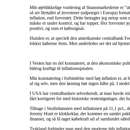
Min øjeblikkelige vurdering af finansmarkederne er ”at 
så ser flertallet af investorer (udpræget i Europa) for
inflation, end forventet. Dette betragter jeg netop som e
måske er under kontrol, og har toppet. Her forventer je
positivt, og som et købssignal.
Humlen er, at specielt den amerikanske centralbank Fe
lokker køberne frem. Men anderledes ser det ud hjemme 
I Vesten har en del konstateret, at den økonomiske pol
bidrog kraftigt til inflationsspiralen.
Min konstatering i forbindelse med høj inflation er, at
af sig selv, men den løsning bør ingen håbe på. I stedet
I USA har centralbanken selverkendt, at man havde misf
fået korrigeret for med historiske rentestigninger, der
Tilbage i Storbritannien med inflationen på 11,1 pct.,
Jeremy Hunt er klokkeklar, der kommer en samlet pakke 
finanser, og så få taget købekraft ud af samfundet såled
Tyskland forbinder man med den moderne tids inflation