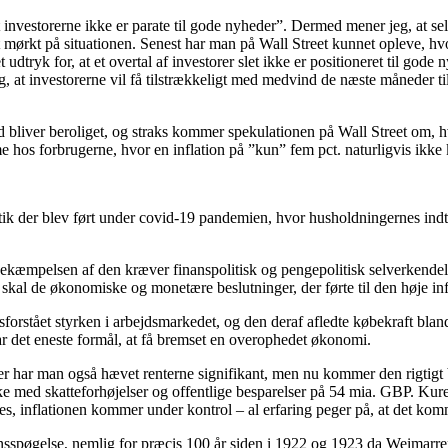
investorerne ikke er parate til gode nyheder”. Dermed mener jeg, at sel
tsat mørkt på situationen. Senest har man på Wall Street kunnet opleve, h
t udtryk for, at et overtal af investorer slet ikke er positioneret til god
g, at investorerne vil få tilstrækkeligt med medvind de næste måneder til
d bliver beroliget, og straks kommer spekulationen på Wall Street om, 
hos forbrugerne, hvor en inflation på ”kun” fem pct. naturligvis ikke 
itik der blev ført under covid-19 pandemien, hvor husholdningernes indt
 bekæmpelsen af den kræver finanspolitisk og pengepolitisk selverkendel
 skal de økonomiske og monetære beslutninger, der førte til den høje infla
orstået styrken i arbejdsmarkedet, og den deraf afledte købekraft blan
 har det eneste formål, at få bremset en overophedet økonomi.
 der har man også hævet renterne signifikant, men nu kommer den rigtigt
med skatteforhøjelser og offentlige besparelser på 54 mia. GBP. Kuren
es, inflationen kommer under kontrol – al erfaring peger på, at det komme
sspøgelse, nemlig for præcis 100 år siden i 1922 og 1923 da Weimarre