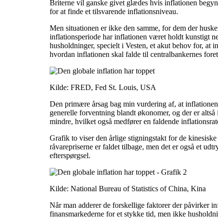
Briterne vil ganske givet glædes hvis inflationen begynd
for at finde et tilsvarende inflationsniveau.
Men situationen er ikke den samme, for dem der husker t
inflationsperiode har inflationen været holdt kunstigt 
husholdninger, specielt i Vesten, et akut behov for, at in
hvordan inflationen skal falde til centralbankernes for
Kilde: FRED, Fed St. Louis, USA
Den primære årsag bag min vurdering af, at inflationen 
generelle forventning blandt økonomer, og der er altså
mindre, hvilket også medfører en faldende inflationsrat
Grafik to viser den årlige stigningstakt for de kinesiske 
råvarepriserne er faldet tilbage, men det er også et udt
efterspørgsel.
Kilde: National Bureau of Statistics of China, Kina
Når man adderer de forskellige faktorer der påvirker infl
finansmarkederne for et stykke tid, men ikke husholdnin