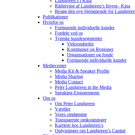
Lundgreen’s i Kina
Rådgiving af Lundgreen’s Invest– Kina
Besøg den nye hjemmeside for Lundgreen
Publikationer
Hvorfor os
Formuende individuelle kunder
Fordele ved os
Typiske kundesegmenter
Virksomheder
Kommuner og Regioner
Organisationer og fonde
Formuende individuelle kunder
Mediecenter
Media Kit & Speaker Profile
Media Sharing
Media Contact
Peter Lundgreen in the Media
Speaking Engagements
Om os
Om Peter Lundgreen
Værdier
Vores omdømme
Transparente omkostninger
Karriere hos Lundgreen’s
Oplysninger om Lundgreen’s Capital