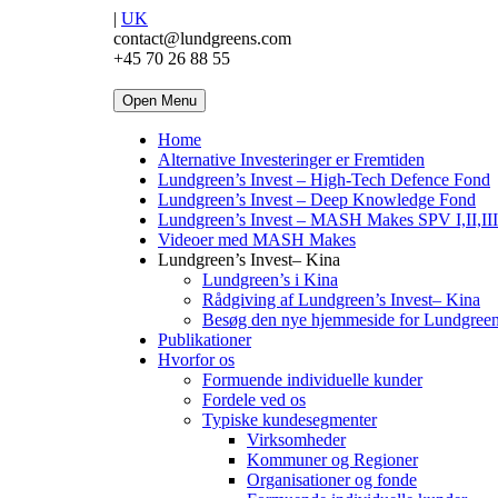
|
UK
contact@lundgreens.com
+45 70 26 88 55
Open Menu
Home
Alternative Investeringer er Fremtiden
Lundgreen’s Invest – High-Tech Defence Fond
Lundgreen’s Invest – Deep Knowledge Fond
Lundgreen’s Invest – MASH Makes SPV I,II,III
Videoer med MASH Makes
Lundgreen’s Invest– Kina
Lundgreen’s i Kina
Rådgiving af Lundgreen’s Invest– Kina
Besøg den nye hjemmeside for Lundgreen
Publikationer
Hvorfor os
Formuende individuelle kunder
Fordele ved os
Typiske kundesegmenter
Virksomheder
Kommuner og Regioner
Organisationer og fonde