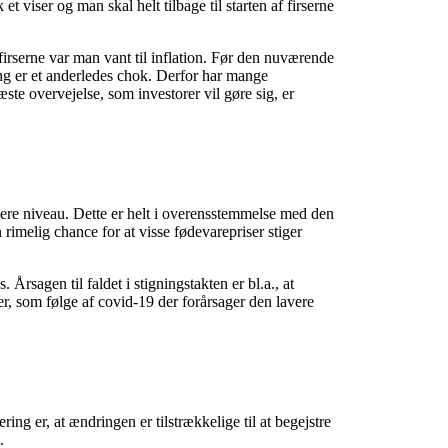
 viser og man skal helt tilbage til starten af firserne
firserne var man vant til inflation. Før den nuværende
ning er et anderledes chok. Derfor har mange
næste overvejelse, som investorer vil gøre sig, er
avere niveau. Dette er helt i overensstemmelse med den
imelig chance for at visse fødevarepriser stiger
 Årsagen til faldet i stigningstakten er bl.a., at
ger, som følge af covid-19 der forårsager den lavere
ring er, at ændringen er tilstrækkelige til at begejstre
.