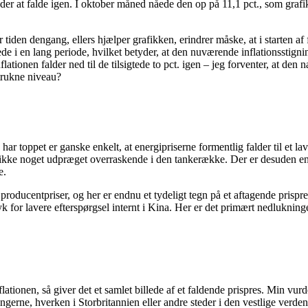
er at falde igen. I oktober måned nåede den op på 11,1 pct., som grafik et
iden dengang, ellers hjælper grafikken, erindrer måske, at i starten af 
nede i en lang periode, hvilket betyder, at den nuværende inflationsstig
flationen falder ned til de tilsigtede to pct. igen – jeg forventer, at den 
etrukne niveau?
har toppet er ganske enkelt, at energipriserne formentlig falder til et l
 ikke noget udpræget overraskende i den tankerække. Der er desuden en r
e.
producentpriser, og her er endnu et tydeligt tegn på et aftagende prispres.
ryk for lavere efterspørgsel internt i Kina. Her er det primært nedluknin
ationen, så giver det et samlet billede af et faldende prispres. Min vurde
gerne, hverken i Storbritannien eller andre steder i den vestlige verden