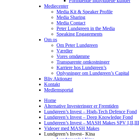
Formuende individuelle kunder
Mediecenter
Media Kit & Speaker Profile
Media Sharing
Media Contact
Peter Lundgreen in the Media
Speaking Engagements
Om os
Om Peter Lundgreen
Værdier
Vores omdømme
Transparente omkostninger
Karriere hos Lundgreen’s
Oplysninger om Lundgreen’s Capital
Bliv Aktionær
Kontakt
Medlemsportal
Home
Alternative Investeringer er Fremtiden
Lundgreen’s Invest – High-Tech Defence Fond
Lundgreen’s Invest – Deep Knowledge Fond
Lundgreen’s Invest – MASH Makes SPV I,II,III
Videoer med MASH Makes
Lundgreen’s Invest– Kina