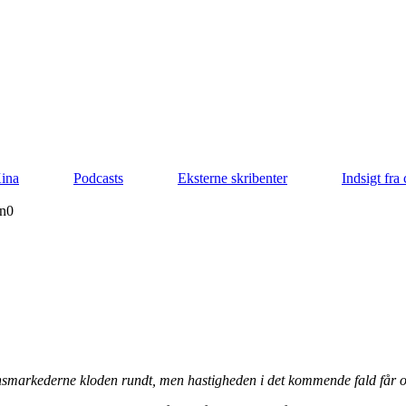
Kina
Podcasts
Eksterne skribenter
Indsigt fra
n
0
nansmarkederne kloden rundt, men hastigheden i det kommende fald får 