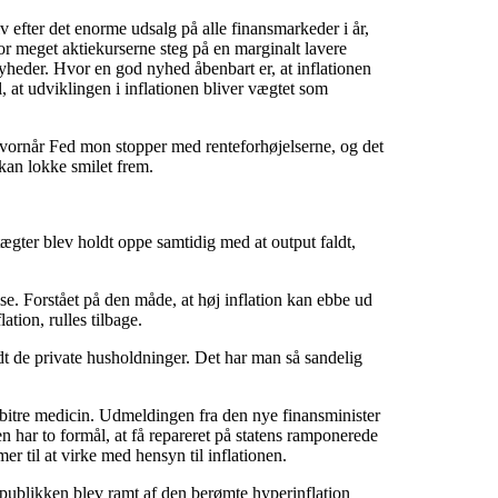
v efter det enorme udsalg på alle finansmarkeder i år,
vor meget aktiekurserne steg på en marginalt lavere
e nyheder. Hvor en god nyhed åbenbart er, at inflationen
, at udviklingen i inflationen bliver vægtet som
hvornår Fed mon stopper med renteforhøjelserne, og det
kan lokke smilet frem.
ægter blev holdt oppe samtidig med at output faldt,
se. Forstået på den måde, at høj inflation kan ebbe ud
tion, rulles tilbage.
dt de private husholdninger. Det har man så sandelig
 bitre medicin. Udmeldingen fra den nye finansminister
 har to formål, at få repareret på statens ramponerede
r til at virke med hensyn til inflationen.
publikken blev ramt af den berømte hyperinflation