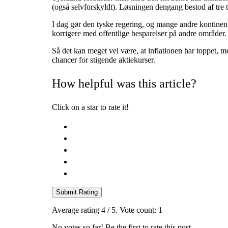
(også selvforskyldt). Løsningen dengang bestod af tre til
I dag gør den tyske regering, og mange andre kontine
korrigere med offentlige besparelser på andre områder. D
Så det kan meget vel være, at inflationen har toppet, m
chancer for stigende aktiekurser.
How helpful was this article?
Click on a star to rate it!
Submit Rating
Average rating
4
/ 5. Vote count:
1
No votes so far! Be the first to rate this post.