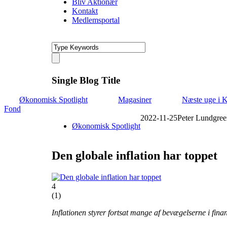
Bliv Aktionær
Kontakt
Medlemsportal
Single Blog Title
Økonomisk Spotlight
Magasiner
Næste uge i 
Fond
2022-11-25
Peter Lundgree
Økonomisk Spotlight
Den globale inflation har toppet
4
(
1
)
Inflationen styrer fortsat mange af bevægelserne i fi