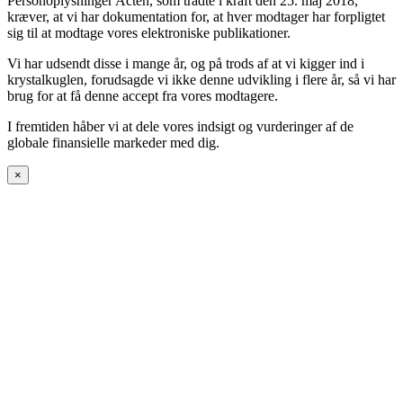
Personoplysninger Acten, som trådte i kraft den 25. maj 2018,
kræver, at vi har dokumentation for, at hver modtager har forpligtet
sig til at modtage vores elektroniske publikationer.
Vi har udsendt disse i mange år, og på trods af at vi kigger ind i
krystalkuglen, forudsagde vi ikke denne udvikling i flere år, så vi har
brug for at få denne accept fra vores modtagere.
I fremtiden håber vi at dele vores indsigt og vurderinger af de
globale finansielle markeder med dig.
×