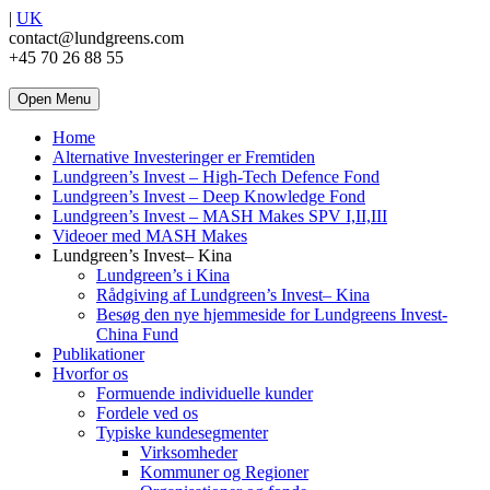
|
UK
contact@lundgreens.com
+45 70 26 88 55
Open Menu
Home
Alternative Investeringer er Fremtiden
Lundgreen’s Invest – High-Tech Defence Fond
Lundgreen’s Invest – Deep Knowledge Fond
Lundgreen’s Invest – MASH Makes SPV I,II,III
Videoer med MASH Makes
Lundgreen’s Invest– Kina
Lundgreen’s i Kina
Rådgiving af Lundgreen’s Invest– Kina
Besøg den nye hjemmeside for Lundgreens Invest-
China Fund
Publikationer
Hvorfor os
Formuende individuelle kunder
Fordele ved os
Typiske kundesegmenter
Virksomheder
Kommuner og Regioner