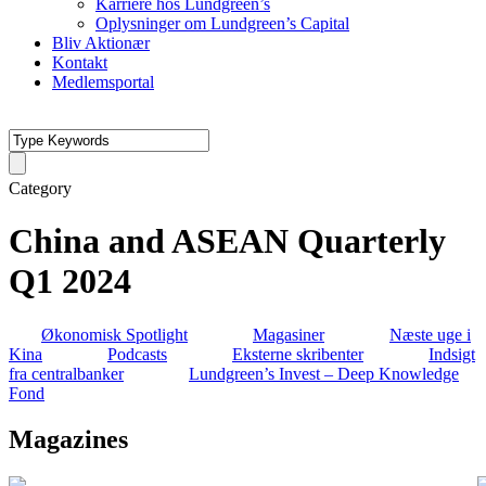
Karriere hos Lundgreen’s
Oplysninger om Lundgreen’s Capital
Bliv Aktionær
Kontakt
Medlemsportal
Category
China and ASEAN Quarterly
Q1 2024
Økonomisk Spotlight
Magasiner
Næste uge i
Kina
Podcasts
Eksterne skribenter
Indsigt
fra centralbanker
Lundgreen’s Invest – Deep Knowledge
Fond
Magazines