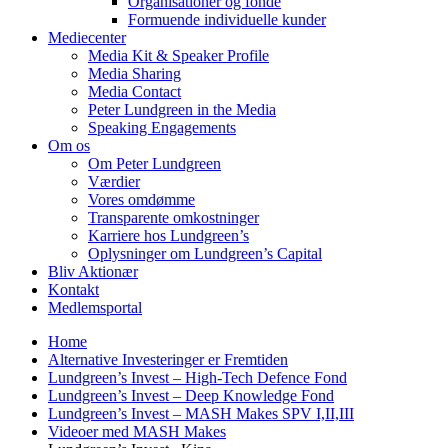
Organisationer og fonde
Formuende individuelle kunder
Mediecenter
Media Kit & Speaker Profile
Media Sharing
Media Contact
Peter Lundgreen in the Media
Speaking Engagements
Om os
Om Peter Lundgreen
Værdier
Vores omdømme
Transparente omkostninger
Karriere hos Lundgreen’s
Oplysninger om Lundgreen’s Capital
Bliv Aktionær
Kontakt
Medlemsportal
Home
Alternative Investeringer er Fremtiden
Lundgreen’s Invest – High-Tech Defence Fond
Lundgreen’s Invest – Deep Knowledge Fond
Lundgreen’s Invest – MASH Makes SPV I,II,III
Videoer med MASH Makes