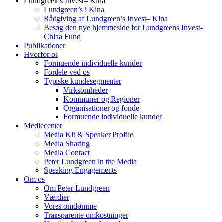
Lundgreen’s Invest– Kina
Lundgreen’s i Kina
Rådgiving af Lundgreen’s Invest– Kina
Besøg den nye hjemmeside for Lundgreens Invest-
China Fund
Publikationer
Hvorfor os
Formuende individuelle kunder
Fordele ved os
Typiske kundesegmenter
Virksomheder
Kommuner og Regioner
Organisationer og fonde
Formuende individuelle kunder
Mediecenter
Media Kit & Speaker Profile
Media Sharing
Media Contact
Peter Lundgreen in the Media
Speaking Engagements
Om os
Om Peter Lundgreen
Værdier
Vores omdømme
Transparente omkostninger