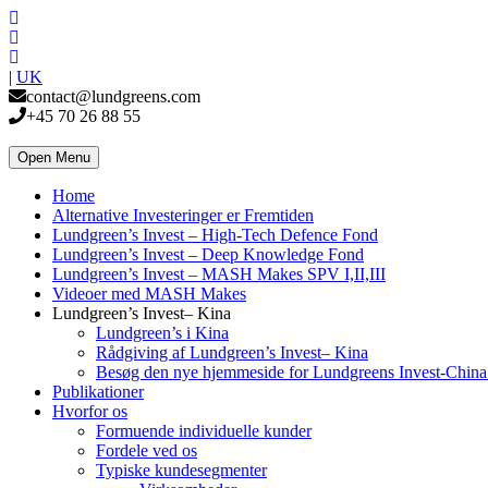
|
UK
contact@lundgreens.com
+45 70 26 88 55
Open Menu
Home
Alternative Investeringer er Fremtiden
Lundgreen’s Invest – High-Tech Defence Fond
Lundgreen’s Invest – Deep Knowledge Fond
Lundgreen’s Invest – MASH Makes SPV I,II,III
Videoer med MASH Makes
Lundgreen’s Invest– Kina
Lundgreen’s i Kina
Rådgiving af Lundgreen’s Invest– Kina
Besøg den nye hjemmeside for Lundgreens Invest-Chin
Publikationer
Hvorfor os
Formuende individuelle kunder
Fordele ved os
Typiske kundesegmenter