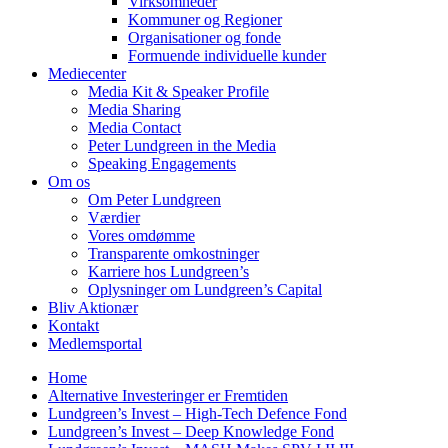
Virksomheder
Kommuner og Regioner
Organisationer og fonde
Formuende individuelle kunder
Mediecenter
Media Kit & Speaker Profile
Media Sharing
Media Contact
Peter Lundgreen in the Media
Speaking Engagements
Om os
Om Peter Lundgreen
Værdier
Vores omdømme
Transparente omkostninger
Karriere hos Lundgreen’s
Oplysninger om Lundgreen’s Capital
Bliv Aktionær
Kontakt
Medlemsportal
Home
Alternative Investeringer er Fremtiden
Lundgreen’s Invest – High-Tech Defence Fond
Lundgreen’s Invest – Deep Knowledge Fond