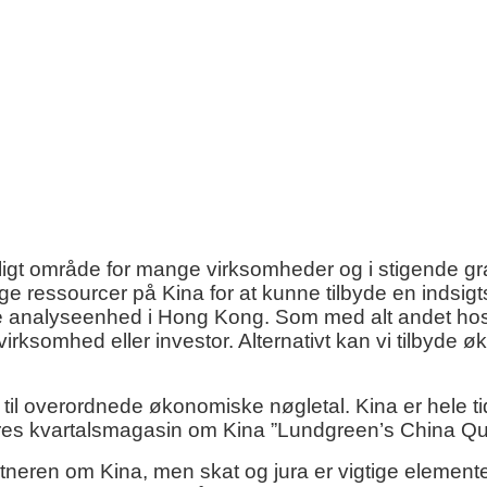
gt område for mange virksomheder og i stigende grad
e ressourcer på Kina for at kunne tilbyde en indsi
ille analyseenhed i Hong Kong. Som med alt andet ho
te virksomhed eller investor. Alternativt kan vi tilby
til overordnede økonomiske nøgletal. Kina er hele t
res kvartalsmagasin om Kina ”Lundgreen’s China Qua
tneren om Kina, men skat og jura er vigtige elemente