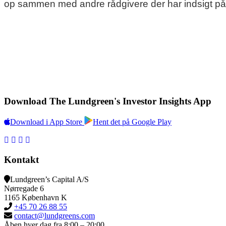
op sammen med andre rådgivere der har indsigt på 
Download The Lundgreen's Investor Insights App
Download i App Store
Hent det på Google Play
Kontakt
Lundgreen’s Capital A/S
N
ørregade 6
1165 K
øbenhavn K
+45 70 26 88 55
contact@lundgreens.com
Åben hver dag fra 8:00 – 20:00