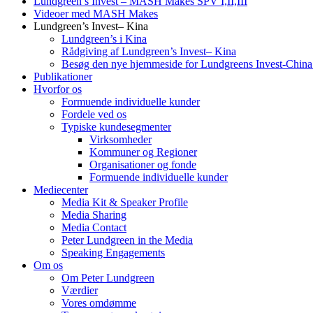
Lundgreen’s Invest – MASH Makes SPV I,II,III
Videoer med MASH Makes
Lundgreen’s Invest– Kina
Lundgreen’s i Kina
Rådgiving af Lundgreen’s Invest– Kina
Besøg den nye hjemmeside for Lundgreens Invest-Chin
Publikationer
Hvorfor os
Formuende individuelle kunder
Fordele ved os
Typiske kundesegmenter
Virksomheder
Kommuner og Regioner
Organisationer og fonde
Formuende individuelle kunder
Mediecenter
Media Kit & Speaker Profile
Media Sharing
Media Contact
Peter Lundgreen in the Media
Speaking Engagements
Om os
Om Peter Lundgreen
Værdier
Vores omdømme